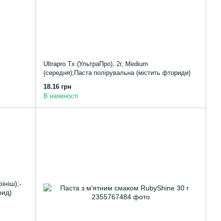
Ultrapro Tx (УльтраПро), 2г, Medium
(середня);Паста полірувальна (містить фториди)
18.16 грн
В наявності