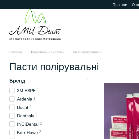
Перейти до основного контенту
Про нас
Опл
Головна
Полірувальні системи
Пасти полірувальні
Пасти полірувальні
Бренд
1
3M ESPE
1
Ardenia
2
Becht
2
Dentsply
2
INCIDental
2
Kerr Hawe