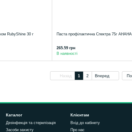
ком RubyShine 30 г
Паста профілактична Спектра 75г АНАН
265.59 грн
В наявності
Назад
1
2
Вперед
По
Каталог
Клієнтам
Дезінфекція та стерилізація
Вхід до кабінету
Засоби захисту
Про нас