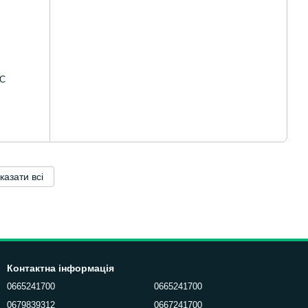
АС
казати всі
Контактна інформація
0665241700
0665241700
0679839312
0667241700