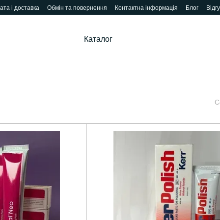
ата і доставка
Обмін та повернення
Контактна інформація
Блог
Відг
Каталог
С