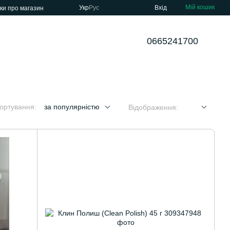
Мій кошик
Укр
Рус
Вхід
уки про магазин
0665241700
ортування:
за популярністю
Відображення: