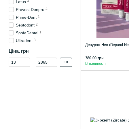
4
Latus
4
Prevest Denpro
1
Prime-Dent
2
Septodont
1
SpofaDental
3
Ultradent
Депурал Нео (Depural Neo
Ціна, грн
380.00 грн
Від Ціна, грн
До Ціна, грн
ОК
В наявності