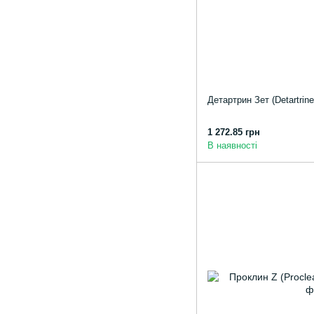
Детартрин Зет (Detartrine
1 272.85 грн
В наявності