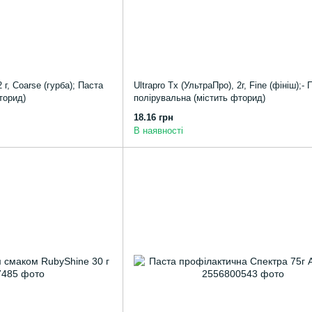
2 г, Coarse (гурба); Паста
Ultrapro Tx (УльтраПро), 2г, Fine (фініш);- 
торид)
полірувальна (містить фторид)
18.16 грн
В наявності