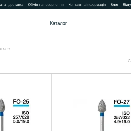
ата і доставка
Обмін та повернення
Контактна інформація
Блог
Відг
Каталог
 DENCO
С