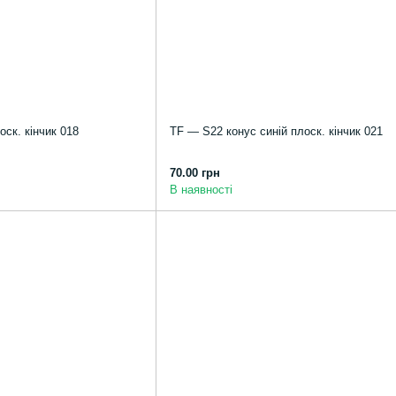
оск. кінчик 018
TF — S22 конус синій плоск. кінчик 021
70.00 грн
В наявності