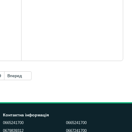
9
Вперед
Контактна інформація
0665241700
0665241700
0679839312
0667241700