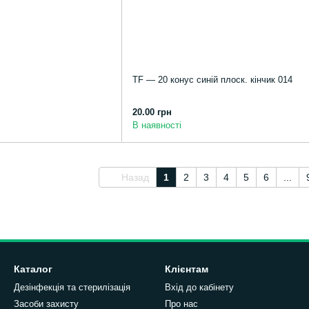
TF — 20 конус синій плоск. кінчик 014
20.00 грн
В наявності
Назад
1
2
3
4
5
6
...
Каталог
Клієнтам
Дезінфекція та стерилізація
Вхід до кабінету
Засоби захисту
Про нас