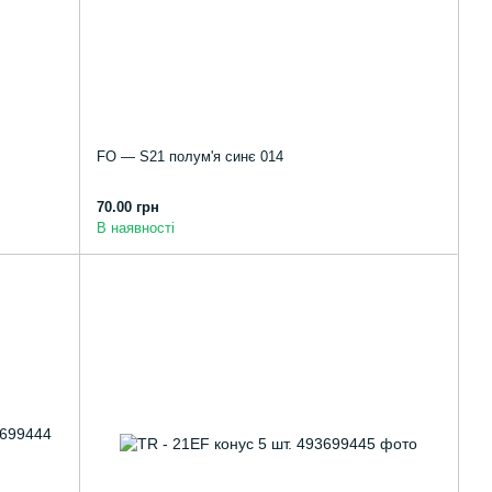
FO — S21 полум'я синє 014
70.00 грн
В наявності