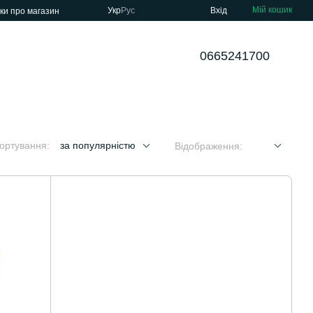
Мій кошик
Укр
Рус
Вхід
уки про магазин
0665241700
ортування:
за популярністю
Відображення: