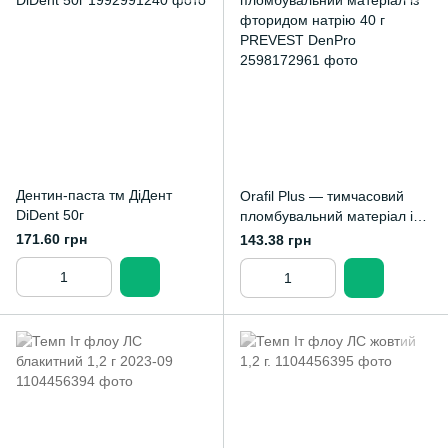
Дентин-паста тм ДіДент
Orafil Plus — тимчасовий
DiDent 50г
пломбувальний матеріал із
фторидом натрію 40 г
171.60 грн
143.38 грн
PREVEST DenPro