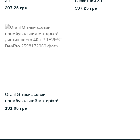
3 г.
блакитний 3 г.
397.25 грн
397.25 грн
Orafil G тимчасовий
пломбувальний матеріал/
динтин паста 40 г PREVEST
131.00 грн
DenPro