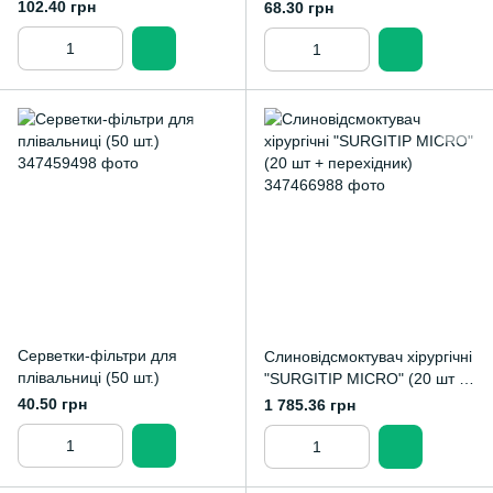
102.40 грн
68.30 грн
Серветки-фільтри для
Слиновідсмоктувач хірургічні
плівальниці (50 шт.)
"SURGITIP MICRO" (20 шт +
перехідник)
40.50 грн
1 785.36 грн