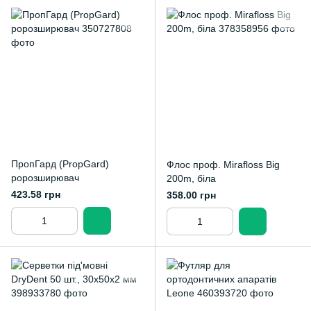
ПропГард (PropGard)
Флос проф. Mirafloss Big
ророзширювач
200m, біла
423.58 грн
358.00 грн