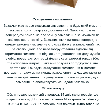
Скасування замовлення
Заказчик має право скасувати замовлення в будь-який момент,
зокрема, коли товар уже доставлений. Заказник прагне
попередити Компанію про заміну замовлення за можливістю
найкоротшого терміну. Заказник, який виконав попереднє
оплату замовлення, але не отримав його у встановлений час
за своєю ціною або небезобгрунтований відмови від
отримання замовлення під час його доставляння додому або
в офіс, повертаються гроші тільки в сумі вартості товару (без
транспортних витрат). Заказчик розуміє і погоджується, що
повторювані випадки скасування замовлення в момент
доставки, а також зміна складу замовлення під час доставки та
вже після здійснення продажу може призвести до того, що
Компанія не обслуговуватиме надалі Заказчика.
Обмін товару
Обмін товару можливий упродовж 14 днів (крім товарів, що
потрапляють під Постанова Кабінета Міністражів України від
19,03.94 р. No 172), не рахуючи дня покупки, якщо товар не