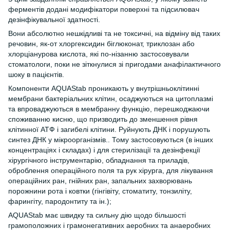
ферментів додані модифікатори поверхні та підсилювач
дезінфікувальної здатності.
Вони абсолютно нешкідливі та не токсичні, на відміну від таких
речовин, як-от хлоргексидин біглюконат, триклозан або
хлорціанурова кислота, які по-нізанню застосовували
стоматологи, поки не зіткнулися зі пригодами анафілактичного
шоку в пацієнтів.
Компоненти AQUAStab проникають у внутрішньоклітинні
мембрани бактеріальних клітин, осаджуються на цитоплазмі
та впроваджуються в мембранну функцію, перешкоджаючи
споживанню кисню, що призводить до зменшення рівня
клітинної АТФ і загибелі клітини. Руйнують ДНК і порушують
синтез ДНК у мікроорганізмів.. Тому застосовуються (в інших
концентраціях і складах) і для стерилізації та дезінфекції
хірургічного інструментарію, обладнання та приладів,
оброблення операційного поля та рук хірурга, для лікування
операційних ран, гнійних ран, запальних захворювань
порожнини рота і ковтки (гінгівіту, стоматиту, тонзиліту,
фарингіту, пародонтиту та ін.);
AQUAStab має швидку та сильну дію щодо більшості
грамоположних і грамонегативних аеробних та анаеробних