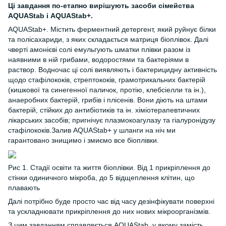
Ці завдання по-етапно вирішують засоби сімейства
AQUAStab і AQUAStab+.
AQUAStab+. Містить ферментний детергент, який руйнує білки
та полісахариди, з яких складається матриця біоплівок. Далі
чверті амонієві солі емульгують шматки плівки разом із
наявними в ній грибами, водоростями та бактеріями в
раствор. Водночас ці солі виявляють і бактерицидну активність
щодо стафілококів, стрептококів, грамотрикальних бактерій
(кишкової та синегенної паличок, протію, клебсіелли та ін.),
анаеробних бактерій, грибів і плісенів. Вони діють на штами
бактерій, стійких до антибіотиків та ін. хіміотерапевтичних
лікарських засобів; пригнічує плазмокоагулазу та гіалуронідузу
стафілококів.Залив AQUAStab+ у шланги на ніч ми
гарантовано знищимо і змиємо все біоплівки.
Рис 1. Стадії освіти та життя біоплівки. Від 1 прикріплення до
стінки одиничного мікроба, до 5 відщеплення клітин, що
плавають
Далі потрібно буде просто час від часу дезінфікувати поверхні
та ускладнювати прикріплення до них нових мікроорганізмів.
З цим завданням справляється AQUAStab, у якому замість