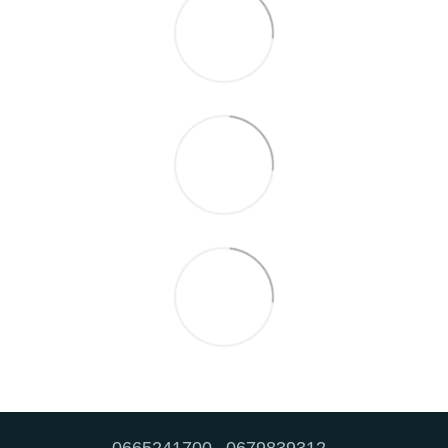
0665241700
0679839312