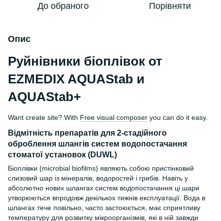
До обраного
Порівняти
Опис
Руйнівники біоплівок от
EZMEDIX AQUAStab и
AQUAStab+
Want create site? With
Free visual composer
you can do it easy.
Відмітність препаратів для 2-стадійного
оброблення шлангів систем водопостачання
стоматої установок (DUWL)
Біоплівки (microbial biofilms) являють собою пристінковий
слизовий шар із мінералів, водоростей і грибів. Навіть у
абсолютно нових шлангах систем водопостачання ці шари
утворюються впродовж декількох тижнів екс
плуатації. Вода в
шлангах тече повільно, часто застоюється, має сприятливу
температуру для розвитку мікроорганізмів, які в ній завжди