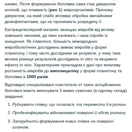
наявні. Після формування біоплівка сама стає джерелом
колоній, що плавають (
рис 1
) мікроорганізмів. Причому
джерелом, на який слабо впливає обробка звичайними
дезінфектантами, що не проникають усередину її.
Екстрацелюлярний матрикс захищає мікробів від впливу
зовнішніх чинників, до яких належать і наші спроби їх
знищення. Як з'явилося, більшість міжнародних
мікробіологічних досліджень вивчає мікробів у формі
планктону, і тому часто дослідники не розуміли, у чому така
велика різниця результатів досліджень in vitro та кінцевого
ефекту in vivo. Характерним прикладом є дані про можливу
роз'ємність мікробів до
амоскициліну
у формі планктону та
біоплівки в
1000 разів
.
Відповідно спеціалізовані очистители от таких асоційованих
біоплівок мають виконувати 3 важко сумісних (в одному складі)
завдання:
Руйнувати плівку, що склалася, та перевести її в розчин.
Продезінфікувати відновлювані поверхні й обсяг розчину.
Затруднити формування нових плівок на поверхні
шлангів.