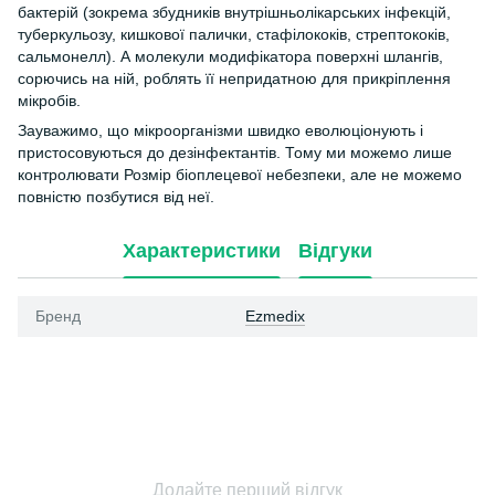
бактерій (зокрема збудників внутрішньолікарських інфекцій,
туберкульозу, кишкової палички, стафілококів, стрептококів,
сальмонелл). А молекули модифікатора поверхні шлангів,
сорючись на ній, роблять її непридатною для прикріплення
мікробів.
Зауважимо, що мікроорганізми швидко еволюціонують і
пристосовуються до дезінфектантів. Тому ми можемо лише
контролювати Розмір біоплецевої небезпеки, але не можемо
повністю позбутися від неї.
Характеристики
Відгуки
Бренд
Ezmedix
Додайте перший відгук