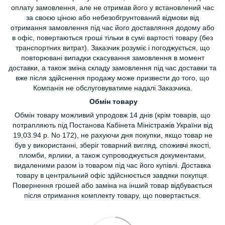
оплату замовлення, але не отримав його у встановлений час
за своєю ціною або небезобгрунтований відмови від
отримання замовлення під час його доставляння додому або
в офіс, повертаються гроші тільки в сумі вартості товару (без
транспортних витрат). Заказчик розуміє і погоджується, що
повторювані випадки скасування замовлення в момент
доставки, а також зміна складу замовлення під час доставки та
вже після здійснення продажу може призвести до того, що
Компанія не обслуговуватиме надалі Заказчика.
Обмін товару
Обмін товару можливий упродовж 14 днів (крім товарів, що
потрапляють під Постанова Кабінета Міністражів України від
19,03.94 р. No 172), не рахуючи дня покупки, якщо товар не
був у використанні, зберіг товарний вигляд, споживчі якості,
пломби, ярлики, а також супроводжується документами,
видаленими разом із товаром під час його купівлі. Доставка
товару в центральний офіс здійснюється завдяки покупця.
Повернення грошей або заміна на інший товар відбувається
після отримання комплекту товару, що повертається.