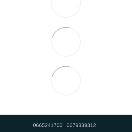
0665241700
0679839312