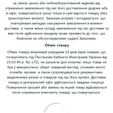
за своєю ціною або небезобгрунтований відмови від
отримання замовлення під час його доставляння додому або
в офіс, повертаються гроші тільки в сумі вартості товару (без
транспортних витрат). Заказчик розуміє і погоджується, що
повторювані випадки скасування замовлення в момент
доставки, а також зміна складу замовлення під час доставки та
вже після здійснення продажу може призвести до того, що
Компанія не обслуговуватиме надалі Заказчика.
Обмін товару
Обмін товару можливий упродовж 14 днів (крім товарів, що
потрапляють під Постанова Кабінета Міністражів України від
19,03.94 р. No 172), не рахуючи дня покупки, якщо товар не
був у використанні, зберіг товарний вигляд, споживчі якості,
пломби, ярлики, а також супроводжується документами,
видаленими разом із товаром під час його купівлі. Доставка
товару в центральний офіс здійснюється завдяки покупця.
Повернення грошей або заміна на інший товар відбувається
після отримання комплекту товару, що повертається.