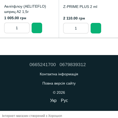
Аелітфлоу (AELITEFLO)
Z-PRIME PLUS 2 ml
шприц А2 1,5г
1 005.00 грн
2 110.00 грн
0665241700
0679839312
Контактна інформація
Повна версія сайту
© 2026
Укр
Рус
Інтернет-магазин створений з Хорошоп