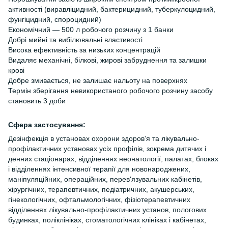
активності (виравліцидний, бактерицидний, туберкулоцидний,
фунгіцидний, спороцидний)
Економічний — 500 л робочого розчину з 1 банки
Добрі мийні та вибілювальні властивості
Висока ефективність за низьких концентрацій
Видаляє механічні, білкові, жирові забруднення та залишки
крові
Добре змивається, не залишає нальоту на поверхнях
Термін зберігання невикористаного робочого розчину засобу
становить 3 доби
Сфера застосування:
Дезінфекція в установах охорони здоров'я та лікувально-
профілактичних установах усіх профілів, зокрема дитячих і
денних стаціонарах, відділеннях неонатології, палатах, блоках
і відділеннях інтенсивної терапії для новонароджених,
маніпуляційних, операційних, перев'язувальних кабінетів,
хірургічних, терапевтичних, педіатричних, акушерських,
гінекологічних, офтальмологічних, фізіотерапевтичних
відділеннях лікувально-профілактичних установ, пологових
будинках, поліклініках, стоматологічних клініках і кабінетах,