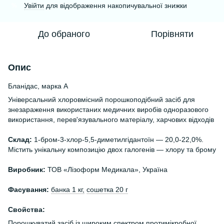
Увійти
для відображення накопичувальної знижки
%
До обраного
Порівняти
Опис
Бланідас, марка А
Універсальний хлоровмісний порошкоподібний засіб для
знезараження використаних медичних виробів одноразового
використання, перев'язувального матеріалу, харчових відходів
Склад:
1-бром-3-хлор-5,5-диметилгідантоїн — 20,0-22,0%.
Містить унікальну композицію двох галогенів — хлору та брому
Виробник:
ТОВ «Лізоформ Медикала», Україна
Фасування:
банка 1 кг,
сошетка 20 г
Свойства:
Порошкуватий засіб із широким спектром протимікробної