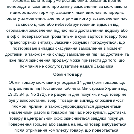
зокрема, коли товар уже доставлений. Заказник прагне
попередити Компанію про заміну замовлення за можливістю
найкоротшого терміну. Заказник, який виконав попереднє
оплату замовлення, але не отримав його у встановлений час
за своєю ціною або небезобгрунтований відмови від
отримання замовлення під час його доставляння додому або
в офіс, повертаються гроші тільки в сумі вартості товару (без
транспортних витрат). Заказчик розуміє і погоджується, що
повторювані випадки скасування замовлення в момент
доставки, а також зміна складу замовлення під час доставки та
вже після здійснення продажу може призвести до того, що
Компанія не обслуговуватиме надалі Заказчика.
Обмін товару
Обмін товару можливий упродовж 14 днів (крім товарів, що
потрапляють під Постанова Кабінета Міністражів України від
19,03.94 р. No 172), не рахуючи дня покупки, якщо товар не
був у використанні, зберіг товарний вигляд, споживчі якості,
пломби, ярлики, а також супроводжується документами,
видаленими разом із товаром під час його купівлі. Доставка
товару в центральний офіс здійснюється завдяки покупця.
Повернення грошей або заміна на інший товар відбувається
після отримання комплекту товару, що повертається.