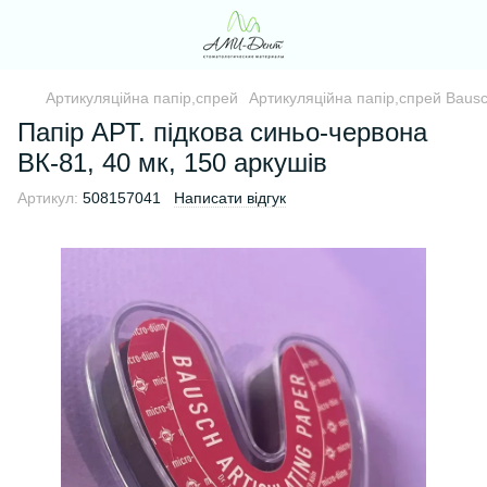
Артикуляційна папір,спрей
Артикуляційна папір,спрей Baus
Папір АРТ. підкова синьо-червона
ВК-81, 40 мк, 150 аркушів
Артикул:
508157041
Написати відгук