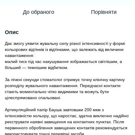
До обраного
Порівняти
Опис
Дає змогу уявити жувальну силу різної інтенсивності у формі
кольорових відтінків із відтінками, що залежать від величини
навантаження:
малий тиск під час накушування зображається світлішим, а
більший — темнішим відбитком.
За лічені секунди стоматолог отримує точну клінічну картину
розподілу жувального навантаження. Передчасні контакти
стають моментально чітко видимими та можуть бути
цілеспрямовано спальовані.
Артикуляційний папір Бауша завтовшки 200 мкм з
інтенсивністю кольору, що наростає, здатна виключно надійно
реєструвати наявні завищення на контактних пунктах. Після
первинного оброблення завищених контактів рекомендується
використовувати тонші перевірні засоби