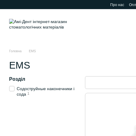
Перейти до основного контенту
Про нас
Опл
Головна
EMS
EMS
Розділ
Содоструйные наконечники і
1
сода