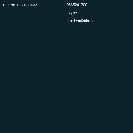
0665241700
Передзвонити вам?
skype
amident@ukr.net