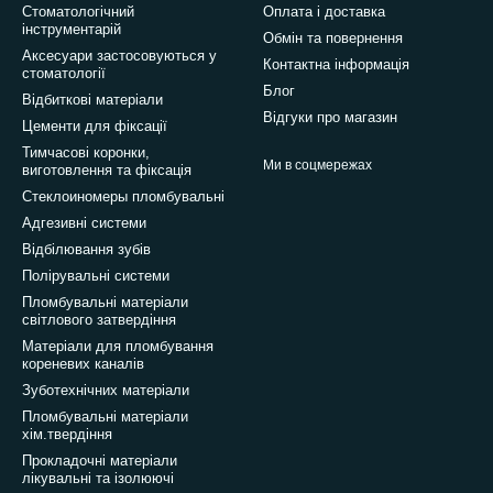
Стоматологічний
Оплата і доставка
інструментарій
Обмін та повернення
Аксесуари застосовуються у
Контактна інформація
стоматології
Блог
Відбиткові матеріали
Відгуки про магазин
Цементи для фіксації
Тимчасові коронки,
Ми в соцмережах
виготовлення та фіксація
Стеклоиномеры пломбувальні
Адгезивні системи
Відбілювання зубів
Полірувальні системи
Пломбувальні матеріали
світлового затвердіння
Матеріали для пломбування
кореневих каналів
Зуботехнічних матеріали
Пломбувальні матеріали
хім.твердіння
Прокладочні матеріали
лікувальні та ізолюючі