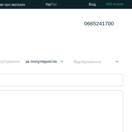
Мій кошик
Укр
Рус
Вхід
уки про магазин
0665241700
ортування:
за популярністю
Відображення: