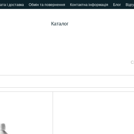
ата і доставка
Обмін та повернення
Контактна інформація
Блог
Відг
Каталог
С