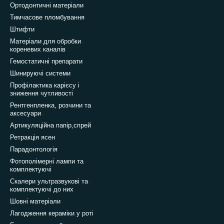
Ортодонтичні матеріали
Тимчасове пломбування
Штифти
Матеріали для обробки
кореневих каналів
Гемостатичні препарати
Шинируючі системи
Профілактика карієсу і
зниження чутливості
Рентгенпленка, розчини та
аксесуари
Артикуляційна папір,спрей
Ретракція ясен
Парадонтологія
Фотополімерні лампи та
комплектуючі
Скалери ультразвукові та
комплектуючі до них
Шовні матеріали
Лагодження кераміки у роті