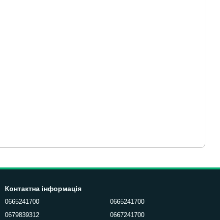
Контактна інформація
0665241700
0665241700
0679839312
0667241700