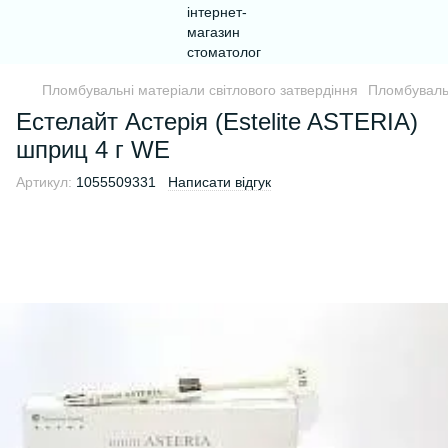
Пломбувальні матеріали світлового затвердіння
Пломбувальн
Естелайт Астерія (Estelite ASTERIA)
шприц 4 г WE
Артикул:
1055509331
Написати відгук