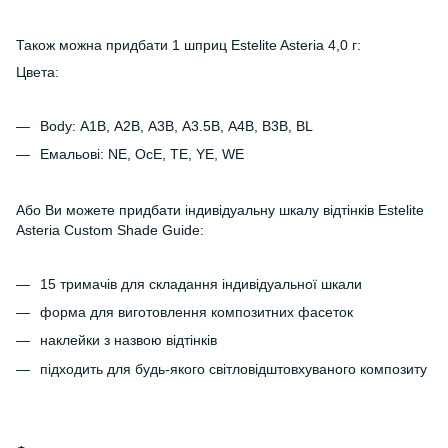
Також можна придбати 1 шприц Estelite Asteria 4,0 г:
Цвета:
Body: А1В, А2В, А3В, А3.5В, А4В, В3В, BL
Емальові: NE, OcE, TE, YE, WE
Або Ви можете придбати індивідуальну шкалу відтінків Estelite
Asteria Custom Shade Guide:
15 тримачів для складання індивідуальної шкали
форма для виготовлення композитних фасеток
наклейки з назвою відтінків
підходить для будь-якого світловідштовхуваного композиту