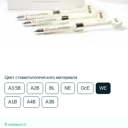
Цвет стоматологического материала
А3.5В
A2B
BL
NE
OcE
WE
A1B
A4B
A3B
В наявності