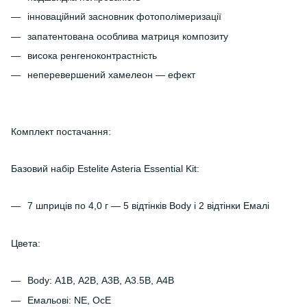
інноваційний засновник фотополімеризації
запатентована особлива матриця композиту
висока ренгеноконтрастність
неперевершений хамелеон — ефект
Комплект постачання:
Базовий набір Estelite Asteria Essential Kit:
7 шприців по 4,0 г — 5 відтінків Body і 2 відтінки Емалі
Цвета:
Body: А1В, А2В, А3В, А3.5В, А4В
Емальові: NE, OcE