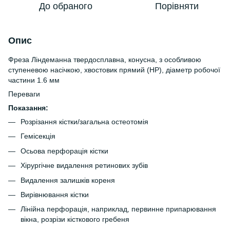
До обраного
Порівняти
Опис
Фреза Ліндеманна твердосплавна, конусна, з особливою
ступеневою насічкою, хвостовик прямий (HP), діаметр робочої
частини 1.6 мм
Переваги
Показання:
Розрізання кістки/загальна остеотомія
Гемісекція
Осьова перфорація кістки
Хірургічне видалення ретинових зубів
Видалення залишків кореня
Вирівнювання кістки
Лінійна перфорація, наприклад, первинне припарювання
вікна, розрізи кісткового гребеня