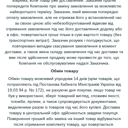
зокрема, коли товар уже доставлений. Заказник прагне
попередити Компанію про заміну замовлення за можливістю
найкоротшого терміну. Заказник, який виконав попереднє
оплату замовлення, але не отримав його у встановлений час
за своєю ціною або небезобгрунтований відмови від
отримання замовлення під час його доставляння додому або
в офіс, повертаються гроші тільки в сумі вартості товару (без
транспортних витрат). Заказчик розуміє і погоджується, що
повторювані випадки скасування замовлення в момент
доставки, а також зміна складу замовлення під час доставки та
вже після здійснення продажу може призвести до того, що
Компанія не обслуговуватиме надалі Заказчика.
Обмін товару
Обмін товару можливий упродовж 14 днів (крім товарів, що
потрапляють під Постанова Кабінета Міністражів України від
19,03.94 р. No 172), не рахуючи дня покупки, якщо товар не
був у використанні, зберіг товарний вигляд, споживчі якості,
пломби, ярлики, а також супроводжується документами,
видаленими разом із товаром під час його купівлі. Доставка
товару в центральний офіс здійснюється завдяки покупця.
Повернення грошей або заміна на інший товар відбувається
після отримання комплекту товару, що повертається.