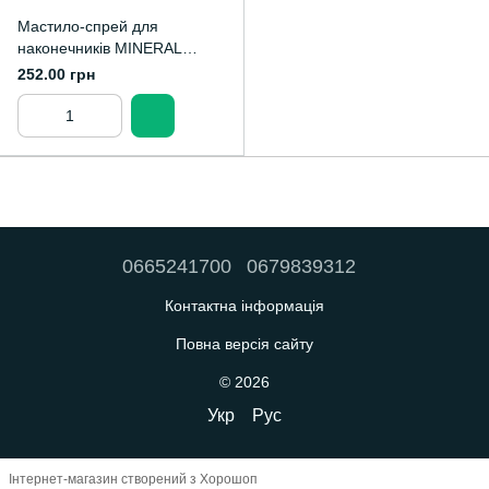
Мастило-спрей для
наконечників MINERAL
DENTAL ÖL, 500 мл.
252.00 грн
0665241700
0679839312
Контактна інформація
Повна версія сайту
© 2026
Укр
Рус
Інтернет-магазин створений з Хорошоп