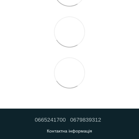
0665241700
0679839312
Контактна інформація