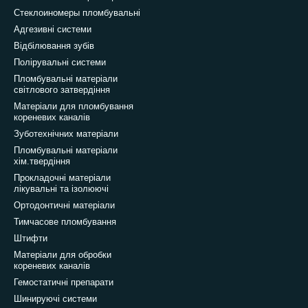
Стеклоиномеры пломбувальні
Адгезивні системи
Відбілювання зубів
Полірувальні системи
Пломбувальні матеріали
світлового затвердіння
Матеріали для пломбування
кореневих каналів
Зуботехнічних матеріали
Пломбувальні матеріали
хім.твердіння
Прокладочні матеріали
лікувальні та ізолюючі
Ортодонтичні матеріали
Тимчасове пломбування
Штифти
Матеріали для обробки
кореневих каналів
Гемостатичні препарати
Шинируючі системи