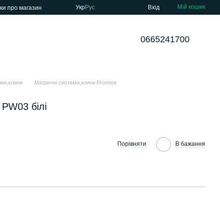
Мій кошик
Укр
Рус
Вхід
уки про магазин
0665241700
еми,клини
Матричні системи,клини Promise
 PW03 білі
Порівняти
В бажання