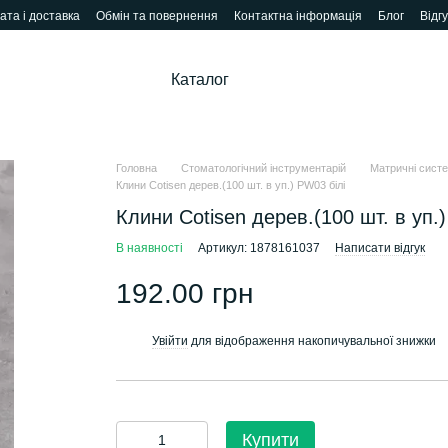
ата і доставка
Обмін та повернення
Контактна інформація
Блог
Відг
Каталог
Головна
Стоматологічний інструментарій
Матричні сист
Клини Cotisen дерев.(100 шт. в уп.) PW03 білі
Клини Cotisen дерев.(100 шт. в уп.)
В наявності
Артикул: 1878161037
Написати відгук
192.00 грн
Увійти
для відображення накопичувальної знижки
%
Купити