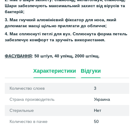
Шари забезпечують максимальний захист від вірусів та
бактерій;
3. Має гнучкий алюмінієвий фіксатор для носа, який
допомагає масці щільно прилягати до обличчя;
4. Має сплюснуті петлі для вух. Сплюснута форма петель
забезпечує комфорт та зручніть використання.
ФАСУВАННЯ
: 50 шт/уп, 40 уп/ящ, 2000 шт/ящ.
Характеристики
Відгуки
Количество слоев
3
Страна производитель
Украина
Стерильные
Нет
Количество в пачке
50