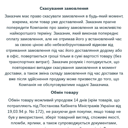
Скасування замовлення
Заказчик має право скасувати замовлення в будь-який момент,
зокрема, коли товар уже доставлений. Заказник прагне
попередити Компанію про заміну замовлення за можливістю
найкоротшого терміну. Заказник, який виконав попереднє
оплату замовлення, але не отримав його у встановлений час
за своєю ціною або небезобгрунтований відмови від
отримання замовлення під час його доставляння додому або
в офіс, повертаються гроші тільки в сумі вартості товару (без
транспортних витрат). Заказчик розуміє і погоджується, що
повторювані випадки скасування замовлення в момент
доставки, а також зміна складу замовлення під час доставки та
вже після здійснення продажу може призвести до того, що
Компанія не обслуговуватиме надалі Заказчика.
Обмін товару
Обмін товару можливий упродовж 14 днів (крім товарів, що
потрапляють під Постанова Кабінета Міністражів України від
19,03.94 р. No 172), не рахуючи дня покупки, якщо товар не
був у використанні, зберіг товарний вигляд, споживчі якості,
пломби, ярлики, а також супроводжується документами,