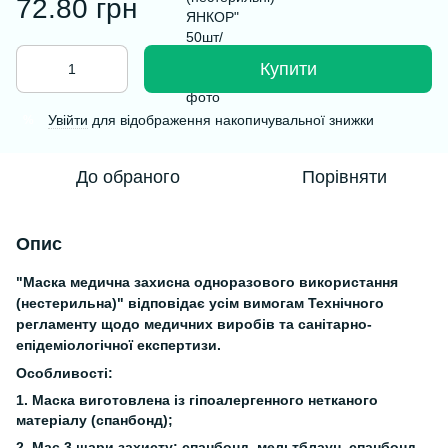
72.80 грн
Купити
Увійти
для відображення накопичувальної знижки
%
До обраного
Порівняти
Опис
"Маска медична захисна одноразового використання
(нестерильна)" відповідає усім вимогам Технічного
регламенту щодо медичних виробів та санітарно-
епідеміологічної експертизи.
Особливості:
1. Маска виготовлена із гіпоалергенного нетканого
матеріалу (спанбонд);
2. Має 3 шари захисту: спанбонд, мельтблаун, спанбонд.