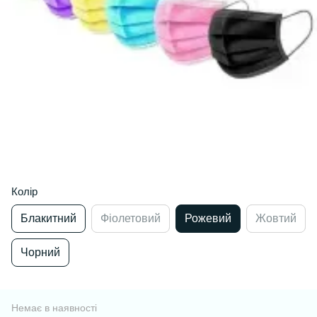
Колір
Блакитний
Фіолетовий
Рожевий
Жовтий
Чорний
Немає в наявності