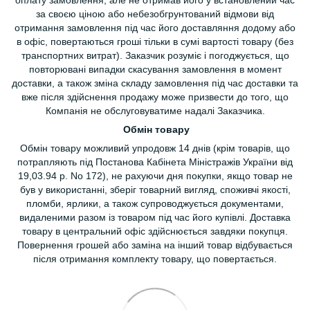
оплату замовлення, але не отримав його у встановлений час
за своєю ціною або небезобгрунтований відмови від
отримання замовлення під час його доставляння додому або
в офіс, повертаються гроші тільки в сумі вартості товару (без
транспортних витрат). Заказчик розуміє і погоджується, що
повторювані випадки скасування замовлення в момент
доставки, а також зміна складу замовлення під час доставки та
вже після здійснення продажу може призвести до того, що
Компанія не обслуговуватиме надалі Заказчика.
Обмін товару
Обмін товару можливий упродовж 14 днів (крім товарів, що
потрапляють під Постанова Кабінета Міністражів України від
19,03.94 р. No 172), не рахуючи дня покупки, якщо товар не
був у використанні, зберіг товарний вигляд, споживчі якості,
пломби, ярлики, а також супроводжується документами,
видаленими разом із товаром під час його купівлі. Доставка
товару в центральний офіс здійснюється завдяки покупця.
Повернення грошей або заміна на інший товар відбувається
після отримання комплекту товару, що повертається.