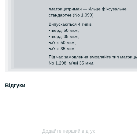
•матрицетримач — кільце фіксувальне
стандартне (No 1.099)
Випускаються 4 типів:
•тверді 50 мкм,
•тверді 35 мкм,
•м'які 50 мкм,
•м'які 35 мкм.
Під час замовлення вмовляйте тип матриць
No 1.298, м'які 35 мкм.
Відгуки
Додайте перший відгук