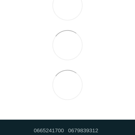
0665241700
0679839312