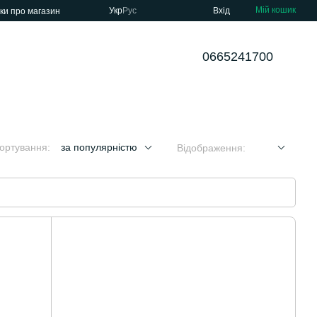
Мій кошик
Укр
Рус
Вхід
уки про магазин
0665241700
ортування:
за популярністю
Відображення: