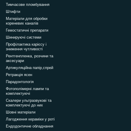
Тимчасове пломбування
Штифти
Матеріали для обробки
кореневих каналів
Гемостатичні препарати
Шинируючі системи
Профілактика карієсу і
зниження чутливості
Рентгенпленка, розчини та
аксесуари
Артикуляційна папір,спрей
Ретракція ясен
Парадонтологія
Фотополімерні лампи та
комплектуючі
Скалери ультразвукові та
комплектуючі до них
Шовні матеріали
Лагодження кераміки у роті
Ендодонтичне обладнання