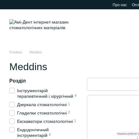
Перейти до основного контенту
Про нас
Опл
Головна
Meddins
Meddins
Розділ
Інструментарій
4
терапевтичний і хірургічний
1
Дзеркала стоматологічні
2
Гладилки стоматологічні
1
Екскаватори стоматологічні
Ендодонтичний
4
інструментарій