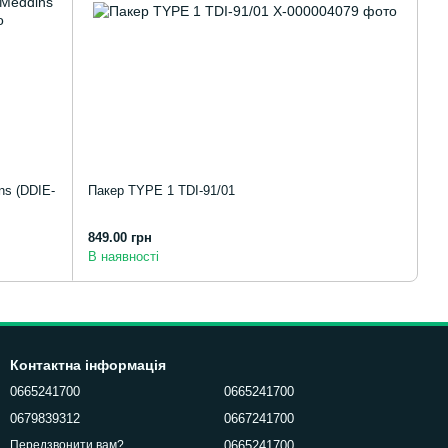
ns (DDIE-
Пакер TYPE 1 TDI-91/01
849.00 грн
В наявності
Контактна інформація
0665241700
0665241700
0679839312
0667241700
0665241700
Передзвонити вам?