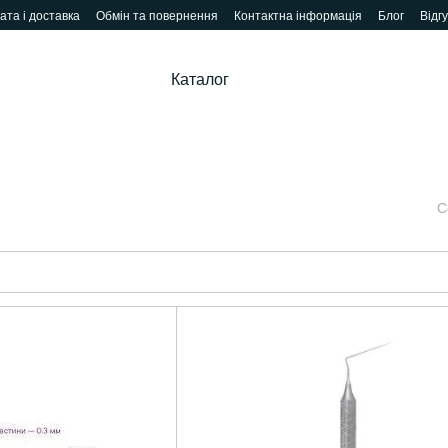
ата і доставка
Обмін та повернення
Контактна інформація
Блог
Відг
Каталог
С