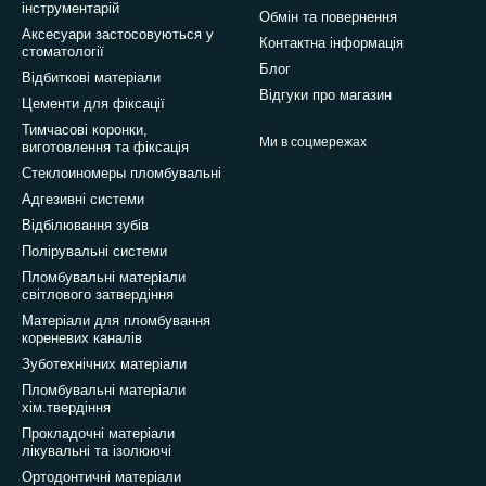
інструментарій
Обмін та повернення
Аксесуари застосовуються у
Контактна інформація
стоматології
Блог
Відбиткові матеріали
Відгуки про магазин
Цементи для фіксації
Тимчасові коронки,
Ми в соцмережах
виготовлення та фіксація
Стеклоиномеры пломбувальні
Адгезивні системи
Відбілювання зубів
Полірувальні системи
Пломбувальні матеріали
світлового затвердіння
Матеріали для пломбування
кореневих каналів
Зуботехнічних матеріали
Пломбувальні матеріали
хім.твердіння
Прокладочні матеріали
лікувальні та ізолюючі
Ортодонтичні матеріали