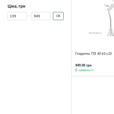
Ціна, грн
Від Ціна, грн
До Ціна, грн
ОК
Гладилка TDI 40 k5-c10
949.00 грн
В наявності