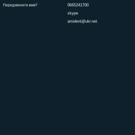
0665241700
Передзвонити вам?
skype
amident@ukr.net