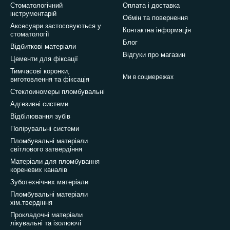
Стоматологічний
Оплата і доставка
інструментарій
Обмін та повернення
Аксесуари застосовуються у
Контактна інформація
стоматології
Блог
Відбиткові матеріали
Відгуки про магазин
Цементи для фіксації
Тимчасові коронки,
Ми в соцмережах
виготовлення та фіксація
Стеклоиномеры пломбувальні
Адгезивні системи
Відбілювання зубів
Полірувальні системи
Пломбувальні матеріали
світлового затвердіння
Матеріали для пломбування
кореневих каналів
Зуботехнічних матеріали
Пломбувальні матеріали
хім.твердіння
Прокладочні матеріали
лікувальні та ізолюючі