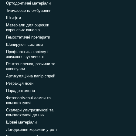
Ортодонтичні матеріали
Тимчасове пломбування
Штифти
Матеріали для обробки
кореневих каналів
Гемостатичні препарати
Шинируючі системи
Профілактика карієсу і
зниження чутливості
Рентгенпленка, розчини та
аксесуари
Артикуляційна папір,спрей
Ретракція ясен
Парадонтологія
Фотополімерні лампи та
комплектуючі
Скалери ультразвукові та
комплектуючі до них
Шовні матеріали
Лагодження кераміки у роті