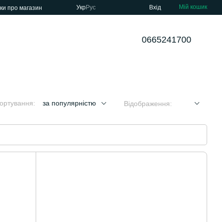
Мій кошик
Укр
Рус
Вхід
уки про магазин
0665241700
ортування:
за популярністю
Відображення: