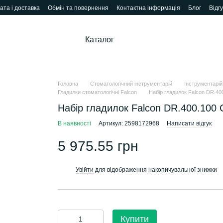
ата і доставка
Обмін та повернення
Контактна інформація
Блог
Відг
Каталог
Головна
Стоматологічний інструментарій
Інструментарій
Гладилки стоматологічні Falcon
Набір гладилок Falcon DR.400
Набір гладилок Falcon DR.400.100 C
В наявності
Артикул: 2598172968
Написати відгук
5 975.55 грн
Увійти
для відображення накопичувальної знижки
%
Купити