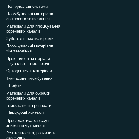
Полірувальні системи
Пломбувальні матеріали
світлового затвердіння
Матеріали для пломбування
кореневих каналів
Зуботехнічних матеріали
Пломбувальні матеріали
хім.твердіння
Прокладочні матеріали
лікувальні та ізолюючі
Ортодонтичні матеріали
Тимчасове пломбування
Штифти
Матеріали для обробки
кореневих каналів
Гемостатичні препарати
Шинируючі системи
Профілактика карієсу і
зниження чутливості
Рентгенпленка, розчини та
аксесуари