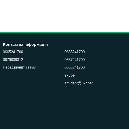
Контактна інформація
0665241700
0665241700
0679839312
0667241700
0665241700
Передзвонити вам?
skype
amident@ukr.net