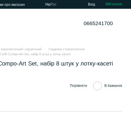
Мій кошик
Укр
Рус
Вхід
уки про магазин
0665241700
 терапевтичний і хірургічний
Гладилки стоматологічні
.100 Compo-Art Set, набір 8 штук у лотку-касеті
ompo-Art Set, набір 8 штук у лотку-касеті
Порівняти
В бажання