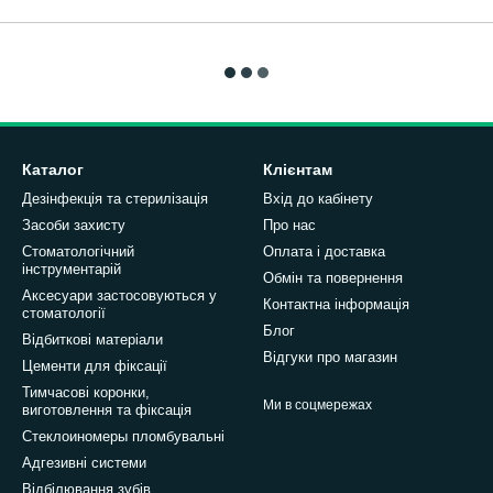
Каталог
Клієнтам
Дезінфекція та стерилізація
Вхід до кабінету
Засоби захисту
Про нас
Стоматологічний
Оплата і доставка
інструментарій
Обмін та повернення
Аксесуари застосовуються у
Контактна інформація
стоматології
Блог
Відбиткові матеріали
Відгуки про магазин
Цементи для фіксації
Тимчасові коронки,
Ми в соцмережах
виготовлення та фіксація
Стеклоиномеры пломбувальні
Адгезивні системи
Відбілювання зубів