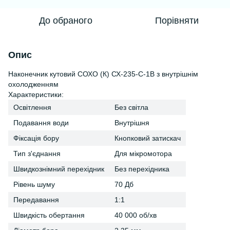
До обраного
Порівняти
Опис
Наконечник кутовий СОХО (К) СХ-235-С-1В з внутрішнім
охолодженням
Характеристики:
Освітлення
Без світла
Подавання води
Внутрішня
Фіксація бору
Кнопковий затискач
Тип з'єднання
Для мікромотора
Швидкознімний перехідник
Без перехідника
Рівень шуму
70 Дб
Передавання
1:1
Швидкість обертання
40 000 об/хв