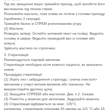
Під час змащення міцно тримайте прилад, щоб запобігти його
вислизанню під тиском спрею.
Розпилюйте мастило, поки олива не потече з головки приладу
(приблизно 2 секунди).
Тримайте балон зі СПРЕМ розпилювачем угору.
(2) Мастило
Розведіть затвор. Ослабте затяжний гвинт на голівці. Видаліть
головку зі шкірки. Видаліть приводний вал із головки або
кожуха.
Здійсніть мастило по стрілочках.
3. Стерилізація
Рекомендується паровий автоклав.
Стерилізація необхідна після кожного пацієнта, як зазначено
нижче.
Процедура стерилізації:
(1) Зітріть пил і забруднення з приладу, і злегка очистьте>
змоченим у спирті ватним валиком або тканиною. Не
використовуйте дротяну щітку.
(2) Змащуйте СПРЕЕМ або мастилом. Див. п.2. Смазка.
(3) Помістіть у мішечок для автоклава. Задрукуйте мішечок.
(4) Стерилізація відбувається за макс. 135°С.
наприклад, стерилізація упродовж 20 хвилин за 121 °C або 15