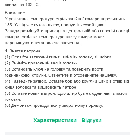
хвилин за 132 °C.
Внимание
У разі якщо температура стрілизаційної камери перевищить
135 °C під час сухого циклу, пропустіть сухий цикл.
Завжди розміщуйте прилад на центральній або верхній полиці
камери, оскільки температура внизу камери може
перевищувати встановлене значення.
4. Зняття патрона
(1) Ослабте затяжний гвинт і вийміть головку зі шкірки.
(2) Вийміть приводний вал із головки.
(3) Встановіть ключ на головку та поверніть проти
годинникової стрілки. Отвинтите и отсоедините чашечку.
(4) Разведите затвор. Вставте бор або круглий штир в отвір від
кінця головки та виштовхніть патрон.
(5) Вставте новий патрон, щоб штир був на одній лінії з пазом
головки.
(6) Демонтаж проводиться у зворотному порядку.
Характеристики
Відгуки