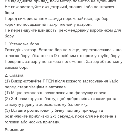
Не від'єднуйте прилад, поки мотор повністю не зупинився.
Не використовуйте ексцентричні, зношені або пошкоджені
бори.
Перед використанням завжди переконайтеся, що бор
коректно посаджений і закріплений у патроні.
Не перевищуйте швидкість, рекомендовану виробником для
бору.
1. Установка бора
Розведіть затвор. Вставте бор на місце, переконаєвшись, що
головка бору збігається з D-подібним отвором у трубці бору.
Поверніть затвор у початкове положення. Затвор збігається у
виїмкій борі.
2. Смазка
(1) Використовуйте ПРЕЙ після кожного застосування і/або
перед стерилізаціям в автоклаві.
(1) Міцно встановіть розпилювач на форсунку спрею.
(2) 3-4 рази струсіть банку, щоб добре змішати самицю та
стиснуту рідину в аерозольному балончику.
(3) Вставте розпилювач у бічну частину приладу та
розпилюйте приблизно 2-3 секунди, поки олія не потече з
головки або носика приладу.
Внимание