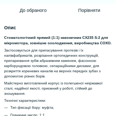
До обраного
Порівняти
Опис
Стоматологічний прямий (1:1) наконечник CX235 S-2 для
мікромотора, зовнішнє охолодження, виробництва COXO.
Застосовується для припасування протезів і їх
напівфабрикатів, розрізання ортопедичних конструкцій,
препарювання зубів абразивним каменем, фасонною
карборундовою головкою, сепараційними дисками, для
розкриття кореневих каналів на верхніх передніх зубах з
допомогою різних борів.
Майстерно виготовлений корпус із полегшеної неіржавкої
сталі, надійної якості, приємний у роботі, стійкий до
зношування.
Технічні характеристики:
Тип фіксації бору: муфта;
Граничне число: 1:1;