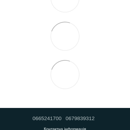
0665241700
0679839312
Контактна інформація