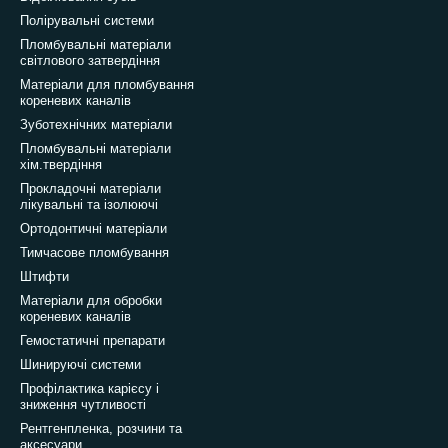
Полірувальні системи
Пломбувальні матеріали
світлового затвердіння
Матеріали для пломбування
кореневих каналів
Зуботехнічних матеріали
Пломбувальні матеріали
хім.твердіння
Прокладочні матеріали
лікувальні та ізолюючі
Ортодонтичні матеріали
Тимчасове пломбування
Штифти
Матеріали для обробки
кореневих каналів
Гемостатичні препарати
Шинируючі системи
Профілактика карієсу і
зниження чутливості
Рентгенпленка, розчини та
аксесуари