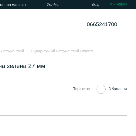
Мій кошик
Укр
Рус
Вхід
уки про магазин
0665241700
 інструментарій
Ендодонтичний інструментарій Ultradent
на зелена 27 мм
Порівняти
В бажання