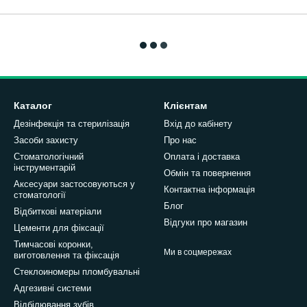
Каталог
Клієнтам
Дезінфекція та стерилізація
Вхід до кабінету
Засоби захисту
Про нас
Стоматологічний
Оплата і доставка
інструментарій
Обмін та повернення
Аксесуари застосовуються у
Контактна інформація
стоматології
Блог
Відбиткові матеріали
Відгуки про магазин
Цементи для фіксації
Тимчасові коронки,
Ми в соцмережах
виготовлення та фіксація
Стеклоиномеры пломбувальні
Адгезивні системи
Відбілювання зубів