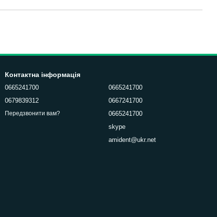
Контактна інформація
0665241700
0665241700
0679839312
0667241700
0665241700
Передзвонити вам?
skype
amident@ukr.net