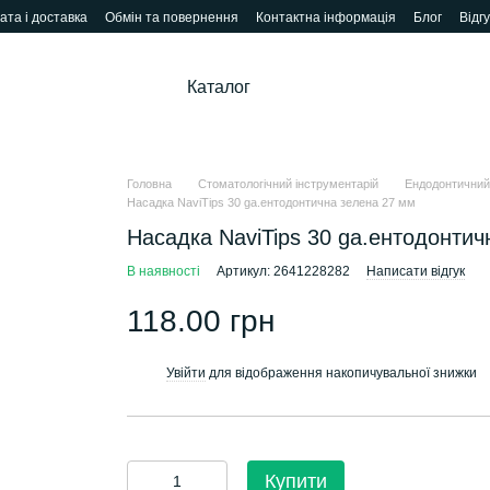
ата і доставка
Обмін та повернення
Контактна інформація
Блог
Відг
Каталог
Головна
Стоматологічний інструментарій
Ендодонтичний
Насадка NaviTips 30 ga.ентодонтична зелена 27 мм
Насадка NaviTips 30 ga.ентодонтич
В наявності
Артикул: 2641228282
Написати відгук
118.00 грн
Увійти
для відображення накопичувальної знижки
%
Купити