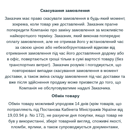
Скасування замовлення
Заказчик має право скасувати замовлення в будь-який момент,
зокрема, коли товар уже доставлений. Заказник прагне
попередити Компанію про заміну замовлення за можливістю
найкоротшого терміну. Заказник, який виконав попереднє
оплату замовлення, але не отримав його у встановлений час
за своєю ціною або небезобгрунтований відмови від
отримання замовлення під час його доставляння додому або
в офіс, повертаються гроші тільки в сумі вартості товару (без
транспортних витрат). Заказчик розуміє і погоджується, що
повторювані випадки скасування замовлення в момент
доставки, а також зміна складу замовлення під час доставки та
вже після здійснення продажу може призвести до того, що
Компанія не обслуговуватиме надалі Заказчика.
Обмін товару
Обмін товару можливий упродовж 14 днів (крім товарів, що
потрапляють під Постанова Кабінета Міністражів України від
19,03.94 р. No 172), не рахуючи дня покупки, якщо товар не
був у використанні, зберіг товарний вигляд, споживчі якості,
пломби, ярлики, а також супроводжується документами,