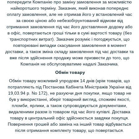
попередити Компанію про заміну замовлення за можливістю
найкоротшого терміну. Заказник, який виконав попереднє
оплату замовлення, але не отримав його у встановлений час
за своєю ціною або небезобгрунтований відмови від
отримання замовлення під час його доставляння додому або
в офіс, повертаються гроші тільки в сумі вартості товару (без
транспортних витрат). Заказчик розуміє і погоджується, що
повторювані випадки скасування замовлення в момент
доставки, а також зміна складу замовлення під час доставки та
вже після здійснення продажу може призвести до того, що
Компанія не обслуговуватиме надалі Заказчика.
Обмін товару
Обмін товару можливий упродовж 14 днів (крім товарів, що
потрапляють під Постанова Кабінета Міністражів України від
19,03.94 р. No 172), не рахуючи дня покупки, якщо товар не
був у використанні, зберіг товарний вигляд, споживчі якості,
пломби, ярлики, а також супроводжується документами,
видаленими разом із товаром під час його купівлі. Доставка
товару в центральний офіс здійснюється завдяки покупця.
Повернення грошей або заміна на інший товар відбувається
після отримання комплекту товару, що повертається.