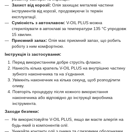
Захист від корозії:
Олія захищає металеві частини
інструментів від корозії, продовжуючи їх термін
експлуатації.
Сумісність з автоклавом:
V-OIL PLUS можна
стерилізувати в автоклаві за температури 135 °C упродовж
15 хвилин.
Приємний запах:
Олія має приємний запах, що робить
роботу з ним комфортною.
Інструкція із застосування:
Перед використанням добре струсіть флакон.
Нанесіть кілька крапель V-OIL PLUS на внутрішню частину
зубного наконечника та на з'єднання.
Увімкніть наконечник на кілька секунд, щоб розподілити
оливу.
Повторіть процедуру після кожного використання
наконечника або відповідно до інструкції виробника
інструмента.
Заходи безпеки:
Не використовуйте V-OIL PLUS, якщо ви маєте алергія на
будь-який із компонентів олії.
Уникайте контакту олії з очима та слизовими оболонками.