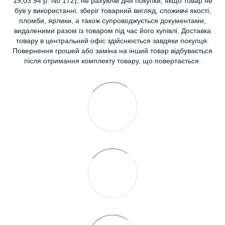
19,03.94 р. No 172), не рахуючи дня покупки, якщо товар не
був у використанні, зберіг товарний вигляд, споживчі якості,
пломби, ярлики, а також супроводжується документами,
видаленими разом із товаром під час його купівлі. Доставка
товару в центральний офіс здійснюється завдяки покупця.
Повернення грошей або заміна на інший товар відбувається
після отримання комплекту товару, що повертається.