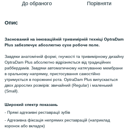
До обраного
Порівняти
Опис
Заснований на інноваційній тривимірній техніці OptraDam
Plus забезпечує абсолютно сухе робоче поле.
Завдяки анатомічній формі, гнучкості та тривимірному дизайну
OptraDam Plus абсолютно відрізняється від традиційних
раббердамів. Завдяки автоматичному натягуванню мембрани
в оральному напрямку, пристосування самостійно
утримується в порожнині рота. OptraDam Plus випускається
двох дорослих розмірів: звичайний (Regular) і маленький
(Small).
Широкий спектр показань
- Прямі адгезивні реставрації зубів
- Адгезивна фіксація непрямих реставрацій (наприклад
коронок або вкладок)