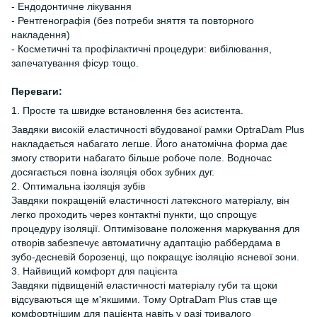
- Ендодонтичне лікування
- Рентгенографія (без потреби зняття та повторного
накладення)
- Косметичні та профілактичні процедури: вибілювання,
запечатування фісур тощо.
Переваги:
1. Просте та швидке встановлення без асистента.
Завдяки високій еластичності вбудованої рамки OptraDam Plus
накладається набагато легше. Його анатомічна форма дає
змогу створити набагато більше робоче поле. Водночас
досягається повна ізоляція обох зубних дуг.
2. Оптимальна ізоляція зубів
Завдяки покращеній еластичності латексного матеріалу, він
легко проходить через контактні пункти, що спрощує
процедуру ізоляції. Оптимізоване положення маркування для
отворів забезпечує автоматичну адаптацію раббердама в
зубо-десневій борозенці, що покращує ізоляцію ясневої зони.
3. Найвищий комфорт для пацієнта
Завдяки підвищеній еластичності матеріалу губи та щоки
відсуваються ще м'якшими. Тому OptraDam Plus став ще
комфортнішим для пацієнта навіть у разі тривалого