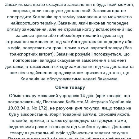
Заказчик має право скасувати замовлення в будь-який момент,
зокрема, коли товар уже доставлений. Заказник прагне
попередити Компанію про заміну замовлення за можливістю
найкоротшого терміну. Заказник, який виконав попереднє
оплату замовлення, але не отримав його у встановлений час
за своєю ціною або небезобгрунтований відмови від
отримання замовлення під час його доставляння додому або
в офіс, повертаються гроші тільки в сумі вартості товару (без
транспортних витрат). Заказчик розуміє і погоджується, що
повторювані випадки скасування замовлення в момент
доставки, а також зміна складу замовлення під час доставки та
вже після здійснення продажу може призвести до того, що
Компанія не обслуговуватиме надалі Заказчика.
Обмін товару
Обмін товару можливий упродовж 14 днів (крім товарів, що
потрапляють під Постанова Кабінета Міністражів України від
19,03.94 р. No 172), не рахуючи дня покупки, якщо товар не
був у використанні, зберіг товарний вигляд, споживчі якості,
пломби, ярлики, а також супроводжується документами,
видаленими разом із товаром під час його купівлі. Доставка
товару в центральний офіс здійснюється завдяки покупця.