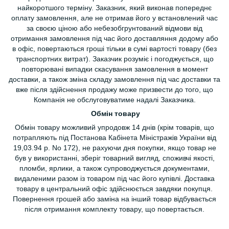
найкоротшого терміну. Заказник, який виконав попереднє
оплату замовлення, але не отримав його у встановлений час
за своєю ціною або небезобгрунтований відмови від
отримання замовлення під час його доставляння додому або
в офіс, повертаються гроші тільки в сумі вартості товару (без
транспортних витрат). Заказчик розуміє і погоджується, що
повторювані випадки скасування замовлення в момент
доставки, а також зміна складу замовлення під час доставки та
вже після здійснення продажу може призвести до того, що
Компанія не обслуговуватиме надалі Заказчика.
Обмін товару
Обмін товару можливий упродовж 14 днів (крім товарів, що
потрапляють під Постанова Кабінета Міністражів України від
19,03.94 р. No 172), не рахуючи дня покупки, якщо товар не
був у використанні, зберіг товарний вигляд, споживчі якості,
пломби, ярлики, а також супроводжується документами,
видаленими разом із товаром під час його купівлі. Доставка
товару в центральний офіс здійснюється завдяки покупця.
Повернення грошей або заміна на інший товар відбувається
після отримання комплекту товару, що повертається.