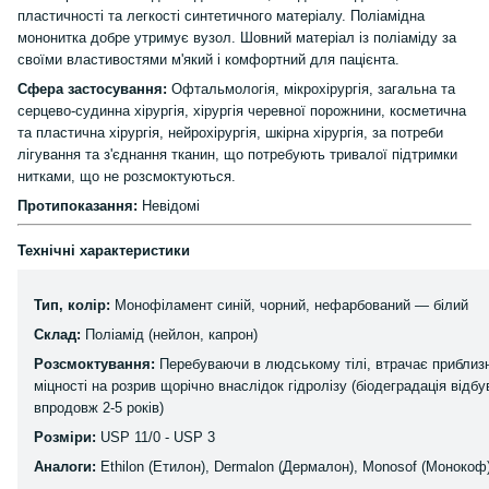
пластичності та легкості синтетичного матеріалу. Поліамідна
мононитка добре утримує вузол. Шовний матеріал із поліаміду за
своїми властивостями м'який і комфортний для пацієнта.
Сфера застосування:
Офтальмологія, мікрохірургія, загальна та
серцево-судинна хірургія, хірургія черевної порожнини, косметична
та пластична хірургія, нейрохірургія, шкірна хірургія, за потреби
лігування та з'єднання тканин, що потребують тривалої підтримки
нитками, що не розсмоктуються.
Протипоказання:
Невідомі
Технічні характеристики
Тип, колір:
Монофіламент синій, чорний, нефарбований — білий
Склад:
Поліамід (нейлон, капрон)
Розсмоктування:
Перебуваючи в людському тілі, втрачає приблиз
міцності на розрив щорічно внаслідок гідролізу (біодеградація відб
впродовж 2-5 років)
Розміри:
USP 11/0 - USP 3
Аналоги:
Ethilon (Етилон), Dermalon (Дермалон), Monosof (Монокоф