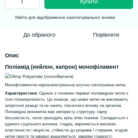
Купити
Увійти
для відображення накопичувальної знижки
%
До обраного
Порівняти
Опис
Поліамід (нейлон, капрон) монофіламент
Монофіламентна нерозсмоктувальна штучно синтезувана нитка.
Характеристики:
Однією з головних переваг поліамідних ниток є
їхня гіпоалергенність. Це означає, що шовні нитки не викликають
алергічної реакції та не чинять токсичного впливу на організм.
Поліамідна мононитка має непористу структуру, гарну
біосумісність, легко проходить крізь м'які тканини. Складається з
єдиного суцільного волокна, гладка, вирізняється високою
еластичністю і міцністю, стійкістю до розривів і стирання, згодом
нитки просто та швидко видаляються, завдяки гладкості,