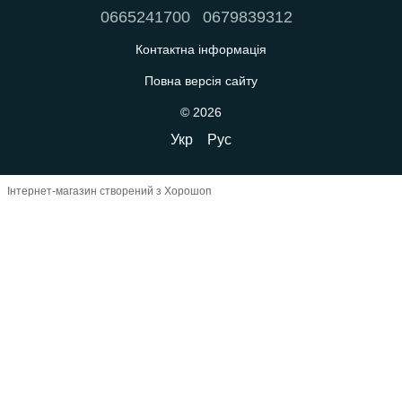
0665241700
0679839312
Контактна інформація
Повна версія сайту
© 2026
Укр
Рус
Інтернет-магазин створений з Хорошоп