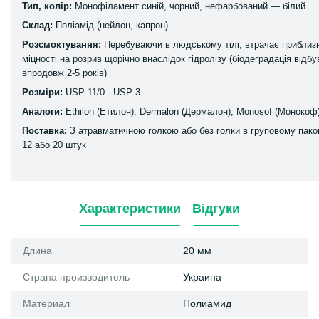
Тип, колір:
Монофіламент синій, чорний, нефарбований — білий
Склад:
Поліамід (нейлон, капрон)
Розсмоктування:
Перебуваючи в людському тілі, втрачає приблиз
міцності на розрив щорічно внаслідок гідролізу (біодеградація відб
впродовж 2-5 років)
Розміри:
USP 11/0 - USP 3
Аналоги:
Ethilon (Етилон), Dermalon (Дермалон), Monosof (Монокоф
Поставка:
З атравматичною голкою або без голки в груповому пако
12 або 20 штук
Характеристики
Відгуки
Длина
20 мм
Страна производитель
Украина
Материал
Полиамид