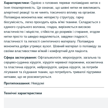
Характеристики:
Однією з головних переваг поліамідних ниток є
їхня гіпоалергенність. Це означає, що шовні нитки не викликають
алергічної реакції та не чинять токсичного впливу на організм.
Поліамідна мононитка має непористу структуру, гарну
біосумісність, легко проходить крізь м'які тканини. Складається з
єдиного суцільного волокна, гладка, вирізняється високою
еластичністю і міцністю, стійкістю до розривів і стирання, згодом
нитки просто та швидко видаляються, завдяки гладкості,
пластичності та легкості синтетичного матеріалу. Поліамідна
мононитка добре утримує вузол. Шовний матеріал із поліаміду за
своїми властивостями м'який і комфортний для пацієнта.
Сфера застосування:
Офтальмологія, мікрохірургія, загальна та
серцево-судинна хірургія, хірургія черевної порожнини, косметична
та пластична хірургія, нейрохірургія, шкірна хірургія, за потреби
лігування та з'єднання тканин, що потребують тривалої підтримки
нитками, що не розсмоктуються.
Протипоказання:
Невідомі
Технічні характеристики