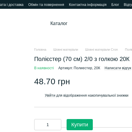
ата і доставка
Обмін та повернення
Контактна інформація
Блог
Відг
Каталог
Головна
Шовні матеріали
Шовні матеріали Cron
Полі
Полієстер (70 см) 2/0 з голкою 20К
В наявності
Артикул: Полиестер, 20К
Написати відгук
48.70 грн
Увійти
для відображення накопичувальної знижки
%
Купити