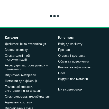
Каталог
Клієнтам
Дезінфекція та стерилізація
Вхід до кабінету
Засоби захисту
Про нас
Стоматологічний
Оплата і доставка
інструментарій
Обмін та повернення
Аксесуари застосовуються у
Контактна інформація
стоматології
Блог
Відбиткові матеріали
Відгуки про магазин
Цементи для фіксації
Тимчасові коронки,
Ми в соцмережах
виготовлення та фіксація
Стеклоиномеры пломбувальні
Адгезивні системи
Відбілювання зубів