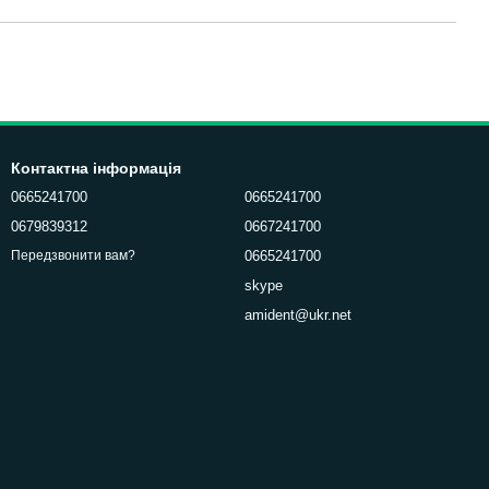
Контактна інформація
0665241700
0665241700
0679839312
0667241700
0665241700
Передзвонити вам?
skype
amident@ukr.net