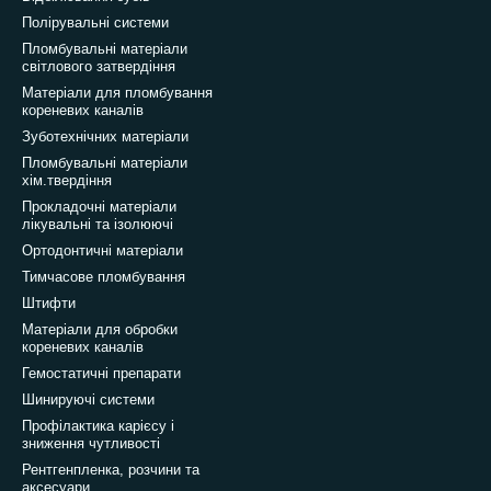
Полірувальні системи
Пломбувальні матеріали
світлового затвердіння
Матеріали для пломбування
кореневих каналів
Зуботехнічних матеріали
Пломбувальні матеріали
хім.твердіння
Прокладочні матеріали
лікувальні та ізолюючі
Ортодонтичні матеріали
Тимчасове пломбування
Штифти
Матеріали для обробки
кореневих каналів
Гемостатичні препарати
Шинируючі системи
Профілактика карієсу і
зниження чутливості
Рентгенпленка, розчини та
аксесуари