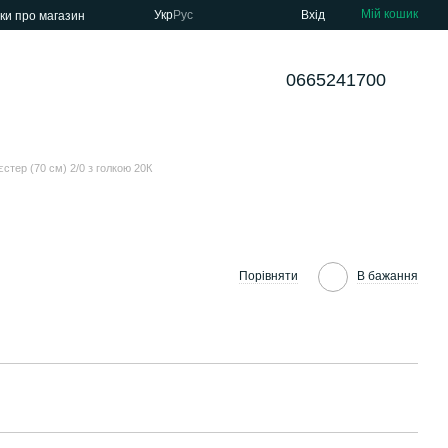
Мій кошик
Укр
Рус
Вхід
уки про магазин
0665241700
єстер (70 см) 2/0 з голкою 20К
Порівняти
В бажання