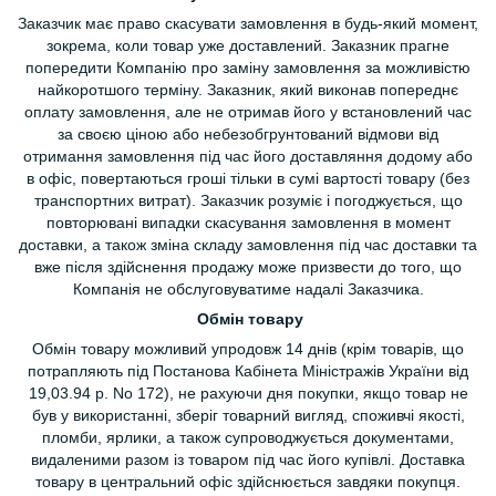
Заказчик має право скасувати замовлення в будь-який момент,
зокрема, коли товар уже доставлений. Заказник прагне
попередити Компанію про заміну замовлення за можливістю
найкоротшого терміну. Заказник, який виконав попереднє
оплату замовлення, але не отримав його у встановлений час
за своєю ціною або небезобгрунтований відмови від
отримання замовлення під час його доставляння додому або
в офіс, повертаються гроші тільки в сумі вартості товару (без
транспортних витрат). Заказчик розуміє і погоджується, що
повторювані випадки скасування замовлення в момент
доставки, а також зміна складу замовлення під час доставки та
вже після здійснення продажу може призвести до того, що
Компанія не обслуговуватиме надалі Заказчика.
Обмін товару
Обмін товару можливий упродовж 14 днів (крім товарів, що
потрапляють під Постанова Кабінета Міністражів України від
19,03.94 р. No 172), не рахуючи дня покупки, якщо товар не
був у використанні, зберіг товарний вигляд, споживчі якості,
пломби, ярлики, а також супроводжується документами,
видаленими разом із товаром під час його купівлі. Доставка
товару в центральний офіс здійснюється завдяки покупця.