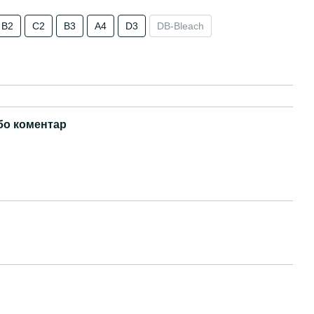
B2
C2
B3
A4
D3
DB-Bleach
бо коментар