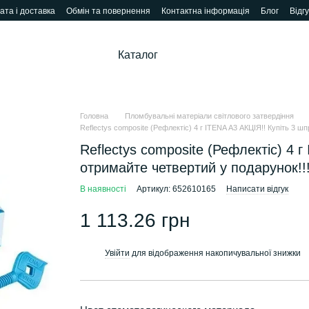
ата і доставка
Обмін та повернення
Контактна інформація
Блог
Відг
Каталог
Головна
Пломбувальні матеріали світлового затвердіння
Reflectys composite (Рефлектіс) 4 г ITENA А3 АКЦІЯ!! Купіть 3 ш
Reflectys composite (Рефлектіс) 4 
отримайте четвертий у подарунок!!!
В наявності
Артикул: 652610165
Написати відгук
1 113.26 грн
Увійти
для відображення накопичувальної знижки
%