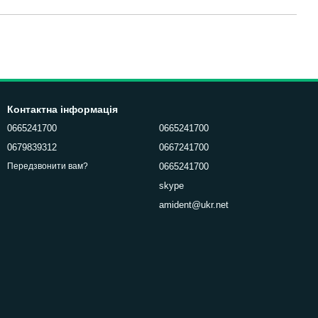
Контактна інформація
0665241700
0665241700
0679839312
0667241700
0665241700
Передзвонити вам?
skype
amident@ukr.net