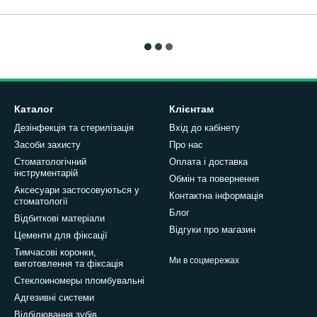
Каталог
Клієнтам
Дезінфекція та стерилізація
Вхід до кабінету
Засоби захисту
Про нас
Стоматологічний
Оплата і доставка
інструментарій
Обмін та повернення
Аксесуари застосовуються у
Контактна інформація
стоматології
Блог
Відбиткові матеріали
Відгуки про магазин
Цементи для фіксації
Тимчасові коронки,
Ми в соцмережах
виготовлення та фіксація
Стеклоиномеры пломбувальні
Адгезивні системи
Відбілювання зубів