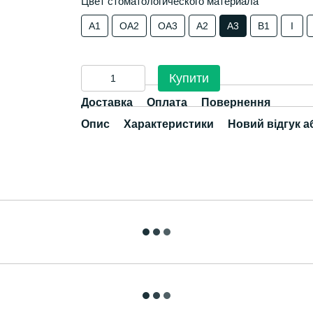
Цвет стоматологического материала
A1
OA2
OA3
A2
A3
B1
I
Купити
Доставка
Оплата
Повернення
Опис
Характеристики
Новий відгук а