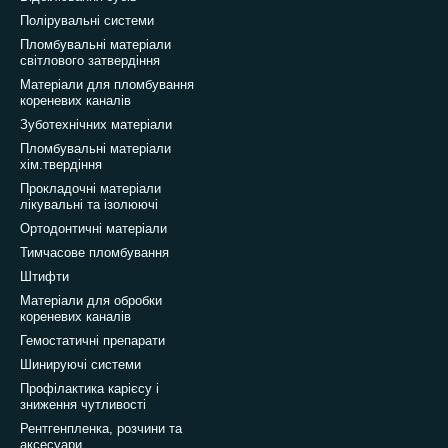
Полірувальні системи
Пломбувальні матеріали
світлового затвердіння
Матеріали для пломбування
кореневих каналів
Зуботехнічних матеріали
Пломбувальні матеріали
хім.твердіння
Прокладочні матеріали
лікувальні та ізолюючі
Ортодонтичні матеріали
Тимчасове пломбування
Штифти
Матеріали для обробки
кореневих каналів
Гемостатичні препарати
Шинируючі системи
Профілактика карієсу і
зниження чутливості
Рентгенпленка, розчини та
аксесуари