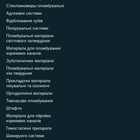
Стеклоиномеры пломбувальні
Адгезивні системи
Відбілювання зубів
Полірувальні системи
Пломбувальні матеріали
світлового затвердіння
Матеріали для пломбування
кореневих каналів
Зуботехнічних матеріали
Пломбувальні матеріали
хім.твердіння
Прокладочні матеріали
лікувальні та ізолюючі
Ортодонтичні матеріали
Тимчасове пломбування
Штифти
Матеріали для обробки
кореневих каналів
Гемостатичні препарати
Шинируючі системи