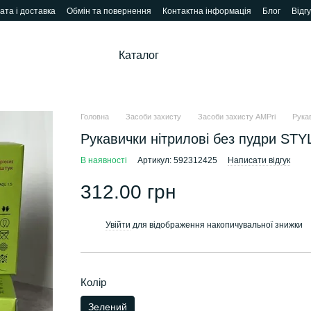
ата і доставка
Обмін та повернення
Контактна інформація
Блог
Відг
Каталог
Головна
Засоби захисту
Засоби захисту AMPri
Рука
Рукавички нітрилові без пудри ST
В наявності
Артикул: 592312425
Написати відгук
312.00 грн
Увійти
для відображення накопичувальної знижки
%
Колір
Зелений