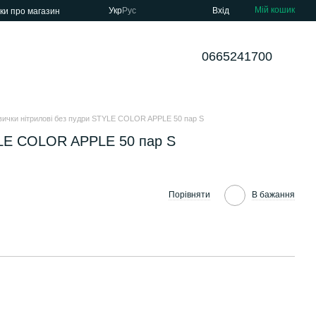
Мій кошик
Укр
Рус
Вхід
уки про магазин
0665241700
вички нітрилові без пудри STYLE COLOR APPLE 50 пар S
YLE COLOR APPLE 50 пар S
Порівняти
В бажання