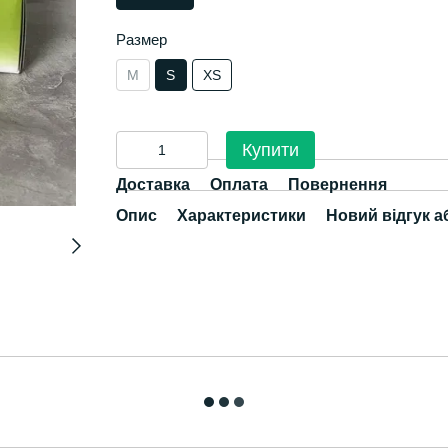
Размер
M
S
XS
Купити
Доставка
Оплата
Повернення
Опис
Характеристики
Новий відгук а