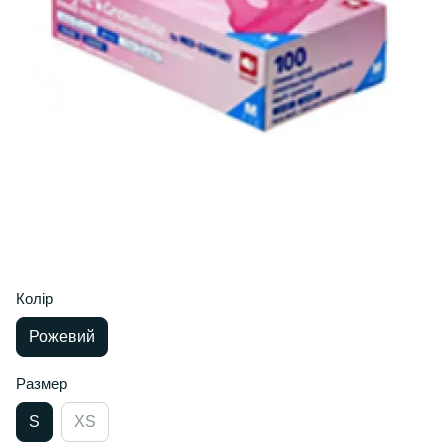
Колір
Рожевий
Размер
S
XS