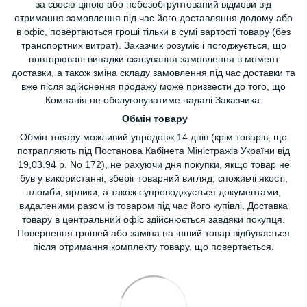
за своєю ціною або небезобгрунтований відмови від
отримання замовлення під час його доставляння додому або
в офіс, повертаються гроші тільки в сумі вартості товару (без
транспортних витрат). Заказчик розуміє і погоджується, що
повторювані випадки скасування замовлення в момент
доставки, а також зміна складу замовлення під час доставки та
вже після здійснення продажу може призвести до того, що
Компанія не обслуговуватиме надалі Заказчика.
Обмін товару
Обмін товару можливий упродовж 14 днів (крім товарів, що
потрапляють під Постанова Кабінета Міністражів України від
19,03.94 р. No 172), не рахуючи дня покупки, якщо товар не
був у використанні, зберіг товарний вигляд, споживчі якості,
пломби, ярлики, а також супроводжується документами,
видаленими разом із товаром під час його купівлі. Доставка
товару в центральний офіс здійснюється завдяки покупця.
Повернення грошей або заміна на інший товар відбувається
після отримання комплекту товару, що повертається.