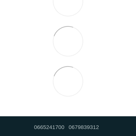
0665241700
0679839312