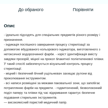
До обраного
Порівняти
Опис
- ідеально підходять для спеціальних предметів різного розміру
і
призначення.
- індикація поспішного завершення процесу стерилізації за
допомогою вбудованого кольорового індикатора,
виготовленого з
нетоксичної водорозчинної фарби.
- н
зріст ідентифікація вмісту
завдяки прозорій,
міцної на прокол блакитної поліетиленової плівки.
У такий спосіб
забезпечується візуальний контроль процесу
стерилізації.
- міцний і безпечний бічний ущільнювач захищає рулони від
проколювання інструментом.
- всі написи розміщені за межами паковальної зони, що
запобігає
потраплянню фарби на предмети. - год
витончений, безволоконний
поділ паперу та плівки під час відкривання
гарантує безпечне
подавання стерильних інструментів.
— високоякісний пористий медичний папір.