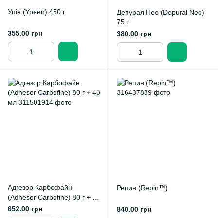
Упін (Ypeen) 450 г
Депурал Нео (Depural Neo)
75 г
355.00 грн
380.00 грн
Адгезор Карбофайн
Репин (Repin™)
(Adhesor Carbofine) 80 г + 40
мл
652.00 грн
840.00 грн