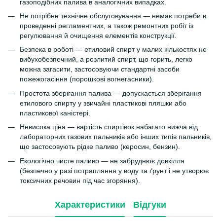
газоподібних палива в аналогічних випадках.
Не потрібне технічне обслуговування — немає потреби в
проведенні регламентних, а також ремонтних робіт із
регулювання й очищення елементів конструкції.
Безпека в роботі — етиловий спирт у малих кількостях не
вибухобезпечний, а розлитий спирт, що горить, легко
можна загасити, застосовуючи стандартні засоби
пожежогасіння (порошкові вогнегасники).
Простота зберігання палива — допускається зберігання
етилового спирту у звичайні пластикові пляшки або
пластикової каністері.
Невисока ціна — вартість спиртівок набагато нижча від
лабораторних газових пальників або інших типів пальників,
що застосовують рідке паливо (керосин, бензин).
Екологічно чисте паливо — не забруднює довкілля
(безпечно у разі потрапляння у воду та ґрунт і не утворює
токсичних речовин під час згоряння).
Характеристики
Відгуки