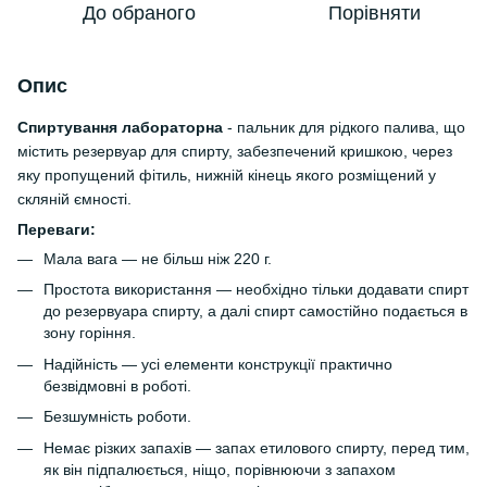
До обраного
Порівняти
Опис
Спиртування лабор
аторна
- пальник для рідкого палива, що
містить резервуар для спирту, забезпечений кришкою, через
яку пропущений фітиль, нижній кінець якого розміщений у
скляній ємності.
Переваги:
Мала вага — не більш ніж 220 г.
Простота використання — необхідно тільки додавати спирт
до резервуара спирту, а далі спирт самостійно подається в
зону горіння.
Надійність — усі елементи конструкції практично
безвідмовні в роботі.
Безшумність роботи.
Немає різких запахів — запах етилового спирту, перед тим,
як він підпалюється, ніщо, порівнюючи з запахом