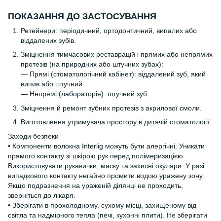
ПОКАЗАННЯ ДО ЗАСТОСУВАННЯ
Ретейнери: періодичний, ортодонтичний, випалих або
віддалених зубів.
Зміцнення тимчасових реставрацій і прямих або непрямих
протезів (на природних або штучних зубах):
— Прямі (стоматологічний кабінет): віддалений зуб, який
випив або штучний.
— Непрямі (лабораторія): штучний зуб.
Зміцнення й ремонт зубних протезів з акрилової смоли.
Виготовлення утримувача простору в дитячій стоматології.
Заходи безпеки
• Компоненти волокна Interlig можуть бути алергічні. Уникати
прямого контакту зі шкірою рук перед полімеризацією.
Використовувати рукавички, маску та захисні окуляри. У разі
випадкового контакту негайно промити водою уражену зону.
Якщо подразнення на ураженій ділянці не проходить,
зверніться до лікаря.
• Зберігати в прохолодному, сухому місці, захищеному від
світла та надмірного тепла (печі, кухонні плити). Не зберігати