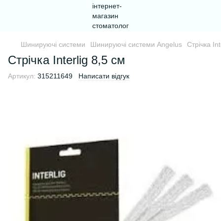
Шинируючі системи
Шинируючі системи Angelus
Стрічка Int
Стрічка Interlig 8,5 см
Артикул:
315211649
Написати відгук