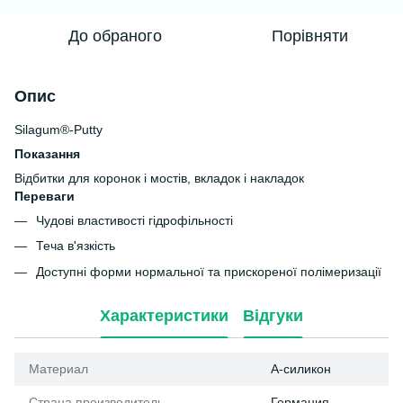
До обраного
Порівняти
Опис
Silagum®-Putty
Показання
Відбитки для коронок і мостів, вкладок і накладок
Переваги
Чудові властивості гідрофільності
Теча в'язкість
Доступні форми нормальної та прискореної полімеризації
Характеристики
Відгуки
Материал
А-силикон
Страна производитель
Германия