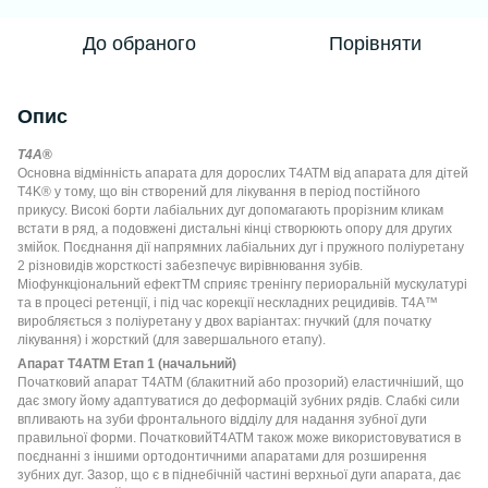
До обраного
Порівняти
Опис
T4A
®
Основна відмінність апарата для дорослих T4ATM від апарата для дітей
T4K® у тому, що він створений для лікування в період постійного
прикусу. Високі борти лабіальних дуг допомагають прорізним кликам
встати в ряд, а подовжені дистальні кінці створюють опору для других
змійок. Поєднання дії напрямних лабіальних дуг і пружного поліуретану
2 різновидів жорсткості забезпечує вирівнювання зубів.
Міофункціональний ефектTM сприяє тренінгу периоральній мускулатурі
та в процесі ретенції, і під час корекції нескладних рецидивів. T4A™
виробляється з поліуретану у двох варіантах: гнучкий (для початку
лікування) і жорсткий (для завершального етапу).
Апарат
T
4
A
TM Етап 1 (начальний)
Початковий апарат T4ATM (блакитний або прозорий) еластичніший, що
дає змогу йому адаптуватися до деформацій зубних рядів. Слабкі сили
впливають на зуби фронтального відділу для надання зубної дуги
правильної форми. ПочатковийT4ATM також може використовуватися в
поєднанні з іншими ортодонтичними апаратами для розширення
зубних дуг. Зазор, що є в піднебічній частині верхньої дуги апарата, дає