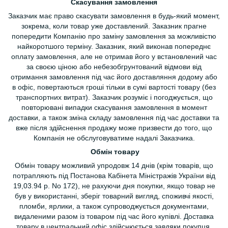
Скасування замовлення
Заказчик має право скасувати замовлення в будь-який момент,
зокрема, коли товар уже доставлений. Заказник прагне
попередити Компанію про заміну замовлення за можливістю
найкоротшого терміну. Заказник, який виконав попереднє
оплату замовлення, але не отримав його у встановлений час
за своєю ціною або небезобгрунтований відмови від
отримання замовлення під час його доставляння додому або
в офіс, повертаються гроші тільки в сумі вартості товару (без
транспортних витрат). Заказчик розуміє і погоджується, що
повторювані випадки скасування замовлення в момент
доставки, а також зміна складу замовлення під час доставки та
вже після здійснення продажу може призвести до того, що
Компанія не обслуговуватиме надалі Заказчика.
Обмін товару
Обмін товару можливий упродовж 14 днів (крім товарів, що
потрапляють під Постанова Кабінета Міністражів України від
19,03.94 р. No 172), не рахуючи дня покупки, якщо товар не
був у використанні, зберіг товарний вигляд, споживчі якості,
пломби, ярлики, а також супроводжується документами,
видаленими разом із товаром під час його купівлі. Доставка
товару в центральний офіс здійснюється завдяки покупця.