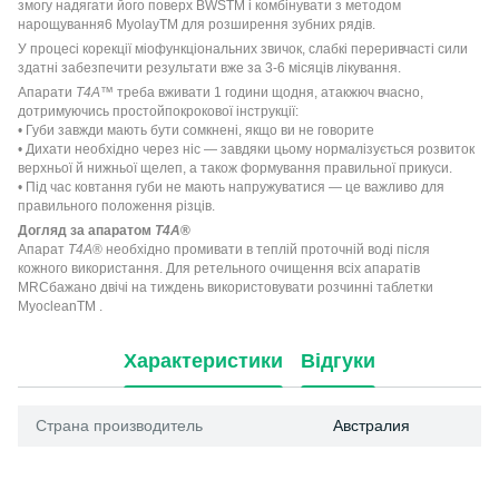
змогу надягати його поверх BWSTM і комбінувати з методом
нарощування6 MyolayTM для розширення зубних рядів.
У процесі корекції міофункціональних звичок, слабкі переривчасті сили
здатні забезпечити результати вже за 3-6 місяців лікування.
Апарати
T4A™
треба вживати 1 години щодня, атакжюч вчасно,
дотримуючись простойпокрокової інструкції:
• Губи завжди мають бути сомкнені, якщо ви не говорите
• Дихати необхідно через ніс — завдяки цьому нормалізується розвиток
верхньої й нижньої щелеп, а також формування правильної прикуси.
• Під час ковтання губи не мають напружуватися — це важливо для
правильного положення різців.
Догляд за апаратом
T4A
®
Апарат
T4A
® необхідно промивати в теплій проточній воді після
кожного використання. Для ретельного очищення всіх апаратів
MRCбажано двічі на тиждень використовувати розчинні таблетки
MyocleanTM .
Характеристики
Відгуки
Страна производитель
Австралия