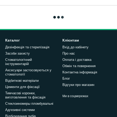
Каталог
Клієнтам
Дезінфекція та стерилізація
Вхід до кабінету
Засоби захисту
Про нас
Стоматологічний
Оплата і доставка
інструментарій
Обмін та повернення
Аксесуари застосовуються у
Контактна інформація
стоматології
Блог
Відбиткові матеріали
Відгуки про магазин
Цементи для фіксації
Тимчасові коронки,
Ми в соцмережах
виготовлення та фіксація
Стеклоиномеры пломбувальні
Адгезивні системи
Відбілювання зубів