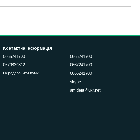
Контактна інформація
0665241700
0665241700
0679839312
0667241700
0665241700
Передзвонити вам?
skype
amident@ukr.net