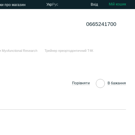
Мій кошик
Укр
Рус
Вхід
уки про магазин
0665241700
 Myofunctional Research
Трейнер преортодонтичний Т4К
Порівняти
В бажання