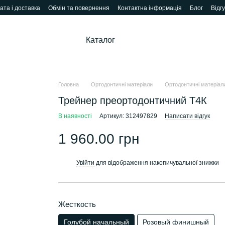
ата і доставка
Обмін та повернення
Контактна інформація
Блог
Відг
Каталог
Головна
Ортодонтичні матеріали
Ортодонтичні матеріали
Трейнер преортодонтичний Т4К
В наявності
Артикул: 312497829
Написати відгук
1 960.00 грн
Увійти
для відображення накопичувальної знижки
%
Жесткость
Голубой начальный
Розовый финишный