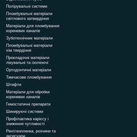
Полірувальні системи
Пломбувальні матеріали
світлового затвердіння
Матеріали для пломбування
кореневих каналів
Зуботехнічних матеріали
Пломбувальні матеріали
хім.твердіння
Прокладочні матеріали
лікувальні та ізолюючі
Ортодонтичні матеріали
Тимчасове пломбування
Штифти
Матеріали для обробки
кореневих каналів
Гемостатичні препарати
Шинируючі системи
Профілактика карієсу і
зниження чутливості
Рентгенпленка, розчини та
аксесуари