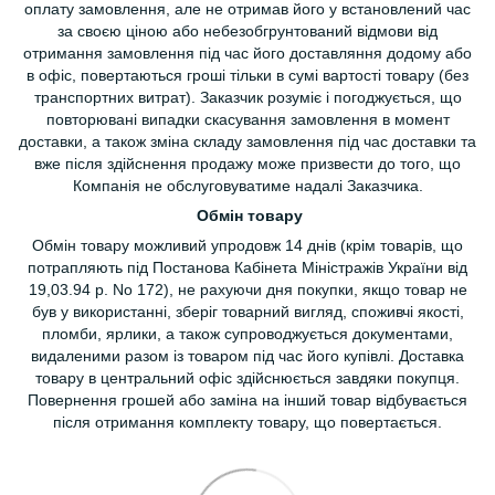
оплату замовлення, але не отримав його у встановлений час
за своєю ціною або небезобгрунтований відмови від
отримання замовлення під час його доставляння додому або
в офіс, повертаються гроші тільки в сумі вартості товару (без
транспортних витрат). Заказчик розуміє і погоджується, що
повторювані випадки скасування замовлення в момент
доставки, а також зміна складу замовлення під час доставки та
вже після здійснення продажу може призвести до того, що
Компанія не обслуговуватиме надалі Заказчика.
Обмін товару
Обмін товару можливий упродовж 14 днів (крім товарів, що
потрапляють під Постанова Кабінета Міністражів України від
19,03.94 р. No 172), не рахуючи дня покупки, якщо товар не
був у використанні, зберіг товарний вигляд, споживчі якості,
пломби, ярлики, а також супроводжується документами,
видаленими разом із товаром під час його купівлі. Доставка
товару в центральний офіс здійснюється завдяки покупця.
Повернення грошей або заміна на інший товар відбувається
після отримання комплекту товару, що повертається.