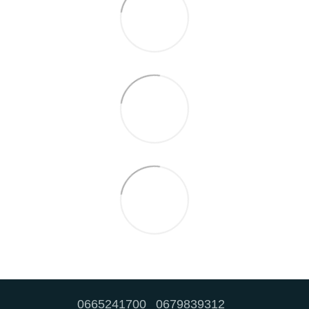
0665241700
0679839312