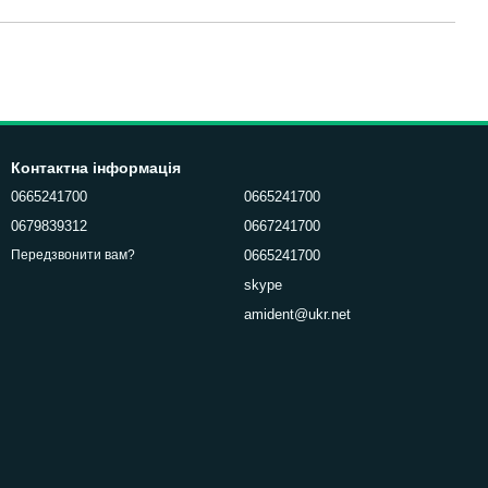
Контактна інформація
0665241700
0665241700
0679839312
0667241700
0665241700
Передзвонити вам?
skype
amident@ukr.net