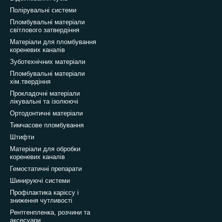
Полірувальні системи
Пломбувальні матеріали
світлового затвердіння
Матеріали для пломбування
кореневих каналів
Зуботехнічних матеріали
Пломбувальні матеріали
хім.твердіння
Прокладочні матеріали
лікувальні та ізолюючі
Ортодонтичні матеріали
Тимчасове пломбування
Штифти
Матеріали для обробки
кореневих каналів
Гемостатичні препарати
Шинируючі системи
Профілактика карієсу і
зниження чутливості
Рентгенпленка, розчини та
аксесуари