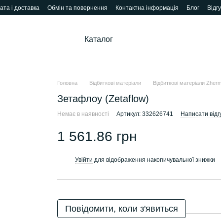
ата і доставка
Обмін та повернення
Контактна інформація
Блог
Відг
Каталог
Головна
Відбиткові матеріали
Відбиткові матеріали Zher
Зетафлоу (Zetaflow)
Немає в наявності
Артикул: 332626741
Написати відг
1 561.86 грн
Увійти
для відображення накопичувальної знижки
%
Повідомити, коли з'явиться