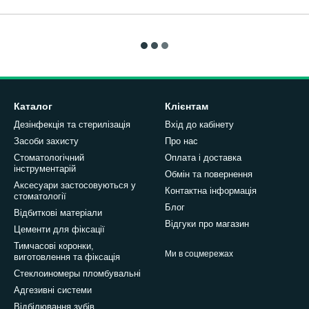
Каталог
Клієнтам
Дезінфекція та стерилізація
Вхід до кабінету
Засоби захисту
Про нас
Стоматологічний
Оплата і доставка
інструментарій
Обмін та повернення
Аксесуари застосовуються у
Контактна інформація
стоматології
Блог
Відбиткові матеріали
Відгуки про магазин
Цементи для фіксації
Тимчасові коронки,
Ми в соцмережах
виготовлення та фіксація
Стеклоиномеры пломбувальні
Адгезивні системи
Відбілювання зубів