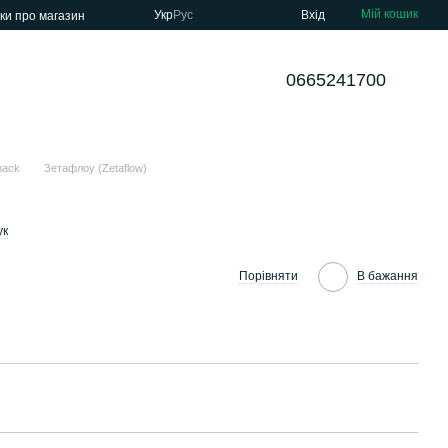
Мій кошик
Укр
Рус
Вхід
уки про магазин
0665241700
mack
Зетафлоу (Zetaflow)
ук
Порівняти
В бажання