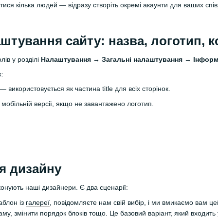
ися кілька людей — відразу створіть окремі акаунти для ваших співр
штування сайту: назва, логотип, к
лів у розділі
Налаштування
→
Загальні налаштування → Інформ
х:
— використовується як частина title для всіх сторінок.
мобільній версії, якщо не завантажено логотип.
я дизайну
нують наші дизайнери. Є два сценарії:
аблон із
галереї
, повідомляєте нам свій вибір, і ми вмикаємо вам ц
аму, змінити порядок блоків тощо. Це базовий варіант, який входить 