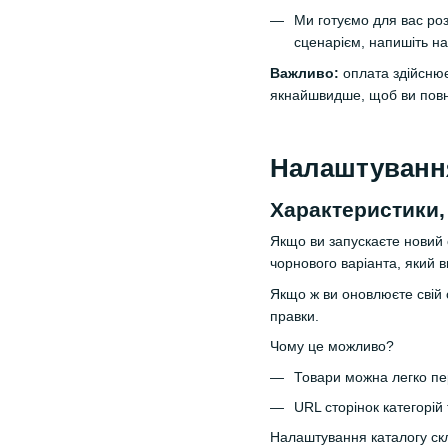
Ми готуємо для вас роз
сценарієм, напишіть на
Важливо:
оплата здійсню
якнайшвидше, щоб ви повні
Налаштування
Характеристики,
Якщо ви запускаєте новий 
чорнового варіанта, який 
Якщо ж ви оновлюєте свій с
правки.
Чому це можливо?
Товари можна легко пе
URL сторінок категорій 
Налаштування каталогу скл