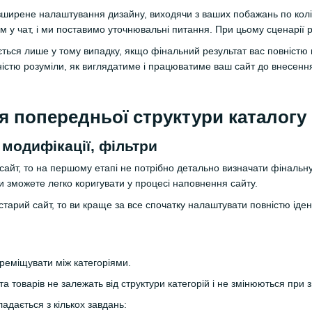
ширене налаштування дизайну, виходячи з ваших побажань по колірн
м у чат, і ми поставимо уточнювальні питання. При цьому сценарії р
ється лише у тому випадку, якщо фінальний результат вас повністю
стю розуміли, як виглядатиме і працюватиме ваш сайт до внесення
 попередньої структури каталогу
 модифікації, фільтри
сайт, то на першому етапі не потрібно детально визначати фінальну
ви зможете легко коригувати у процесі наповнення сайту.
тарий сайт, то ви краще за все спочатку налаштувати повністю ідент
реміщувати між категоріями.
та товарів не залежать від структури категорій і не змінюються при
адається з кількох завдань: