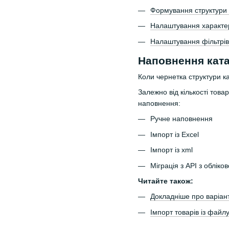
Формування структури 
Налаштування характер
Налаштування фільтрів
Наповнення ката
Коли чернетка структури к
Залежно від кількості това
наповнення:
Ручне наповнення
Імпорт із Excel
Імпорт із xml
Міграція з API з обліко
Читайте також:
Докладніше про варіан
Імпорт товарів із файл