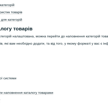
категорій
истик товарів
 для категорій
логу товарів
атегорій налаштована, можна перейти до наповнення категорій тов
рів, які вам необхідно додати, та від того, у якому форматі у вас є 
вої системи
ти наповнення каталогу товарами
у