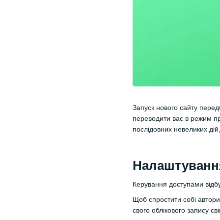
Запуск нового сайту перед
переводити вас в режим п
послідовних невеликих дій
Налаштування
Керування доступами відбу
Щоб спростити собі авториз
свого облікового запису св