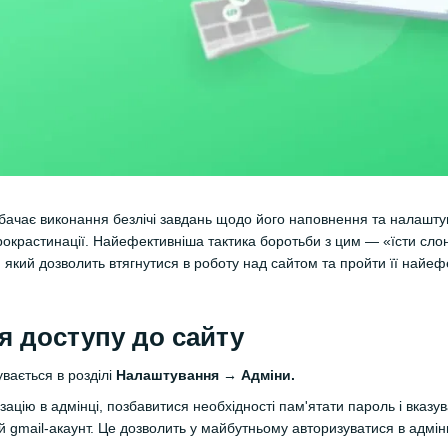
бачає виконання безлічі завдань щодо його наповнення та налашту
рокрастинації. Найефективніша тактика боротьби з цим — «їсти сл
, який дозволить втягнутися в роботу над сайтом та пройти її най
 доступу до сайту
вається в розділі
Налаштування → Адміни.
ацію в адмінці, позбавитися необхідності пам'ятати пароль і вказу
ій gmail-акаунт. Це дозволить у майбутньому авторизуватися в адмі