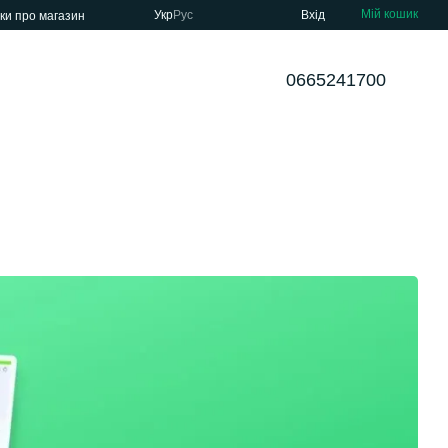
Мій кошик
Укр
Рус
Вхід
уки про магазин
0665241700