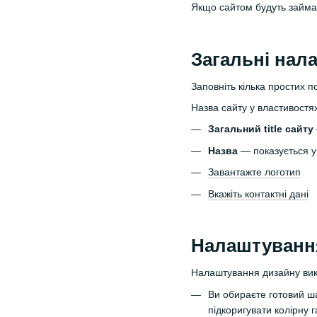
Якщо сайтом будуть займат
Загальні нала
Заповніть кілька простих по
Назва сайту у властивостя
Загальний title сайту
Назва
— показується у 
Завантажте логотип
Вкажіть контактні дані
Налаштуванн
Налаштування дизайну вико
Ви обираєте готовий ш
підкоригувати колірну г